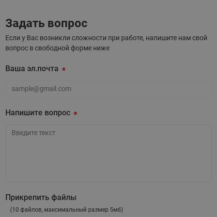
Номинальное рабочее давление: PN 16 бар
Рабочая среда: вода, пар, водные растворы
Задать вопрос
гликолей с концентрацией до 100 %
Если у Вас возникли сложности при работе, напишите нам свой
Версии с защитным кожухом и без, с внутренней
вопрос в свободной форме ниже
гильзой
Ваша эл.почта
Присоединение: резьбовое, фланцевое, грувлочное
Версии с увеличенным осевым перемещением
Ваша эл.почта
Напишите вопрос
Напишите вопрос
Прикрепить файлы
(10 файлов, максимальный размер 5мб)