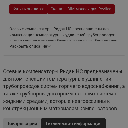
Купить аналог>>
Скачать BIM-модели для Revit>>
Осевые компенсаторы Ридан НС предназначены для
компенсации температурных удлинений трубопроводов
систем горячего водоснабжения, а также трубопроводов
Раскрыть описание
промышленных систем с жидкими средами, которые
неагрессивны к конструкционным материалам
компенсаторов.
Данные компенсаторы предназначены для установки на
Осевые компенсаторы Ридан НС предназначены
стояках и магистральных трубопроводах систем ГВС
для компенсации температурных удлинений
многоэтажных зданий. Осевые компенсаторы состоят из
трубопроводов систем горячего водоснабжения, а
многослойного сильфона (гофрированного цилиндра),
также трубопроводов промышленных систем с
выполненного из нержавеющей стали, и приваренных к
нему патрубков, также выполненных из нержавеющей
жидкими средами, которые неагрессивны к
стали.
конструкционным материалам компенсаторов.
Все осевые компенсаторы Ридан НС оснащены
Товары серии
Техническая информация
внутренней гильзой, а также могут быть оснащены