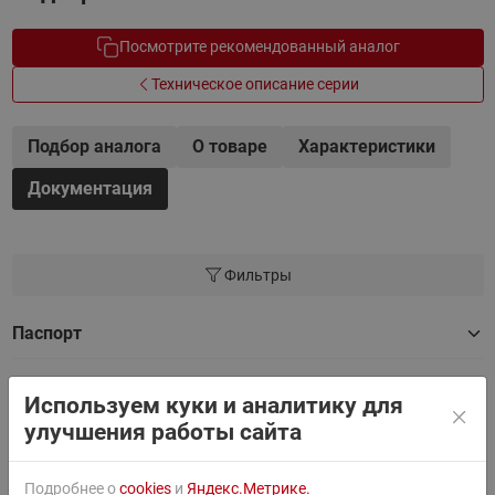
Посмотрите рекомендованный аналог
Техническое описание серии
Подбор аналога
О товаре
Характеристики
Документация
Фильтры
Паспорт
Используем куки и аналитику для
Руководство
улучшения работы сайта
Сертификат
Подробнее о
cookies
и
Яндекс.Метрике.