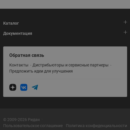
Каталог
Документация
Тепловая автоматика
Холодильная техника
HeatPlatform (Тепловая платформа)
Обратная связь
Приводная техника
Полезные программы и инструменты
Контакты
Дистрибьюторы и сервисные партнеры
Промышленная автоматика
Условия поставки
Предложить идеи для улучшения
Теплый пол и снеготаяние
Политика по использованию ТЗ Ридан
Теплообменное оборудование
Насосное оборудование
Коттеджная автоматика
Системы водоснабжения
© 2009-2026 Ридан
Пользовательское соглашение
Политика конфиденциальности