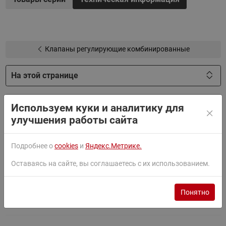
Регулирующие комбинированные клапаны
AFQM
представлены в нескольких исполнениях:
С диаметрами от 40 до 250 мм и пропускной
Клапаны регулирующие комбинированные
способностью от 20 до 400 м3/ч;
С условным давлением PN 16 и 25 бар.
На этой странице
Фильтры
Используем куки и аналитику для
улучшения работы сайта
Документация
Подробнее о
cookies
и
Яндекс.Метрике.
Оставаясь на сайте, вы соглашаетесь с их использованием.
Паспорт
Понятно
Руководство