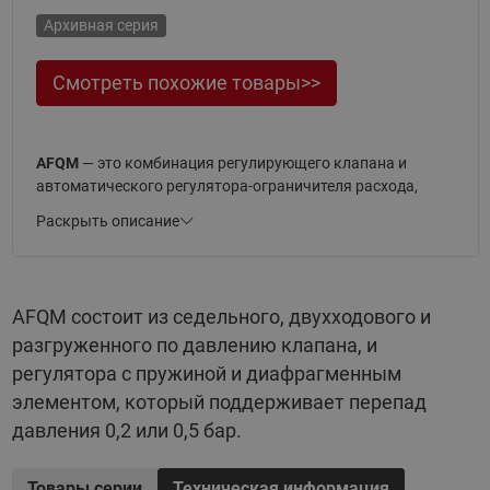
Архивная серия
Смотреть похожие товары>>
AFQM
— это комбинация регулирующего клапана и
автоматического регулятора-ограничителя расхода,
предназначенная для использования с
Раскрыть описание
электроприводами в системах тепло- и
холодоснабжения.
AFQM
состоит из седельного, двухходового и
AFQM состоит из седельного, двухходового и
разгруженного по давлению клапана, и регулятора с
разгруженного по давлению клапана, и
пружиной и диафрагменным элементом, который
поддерживает перепад давления 0,2 или 0,5 бар.
регулятора с пружиной и диафрагменным
Характеристика регулирования - линейная.
элементом, который поддерживает перепад
давления 0,2 или 0,5 бар.
Теплоноситель, применяемый с клапаном — вода или
водогликолевые смеси до 30 % с температурой до 140 °С.
Товары серии
Техническая информация