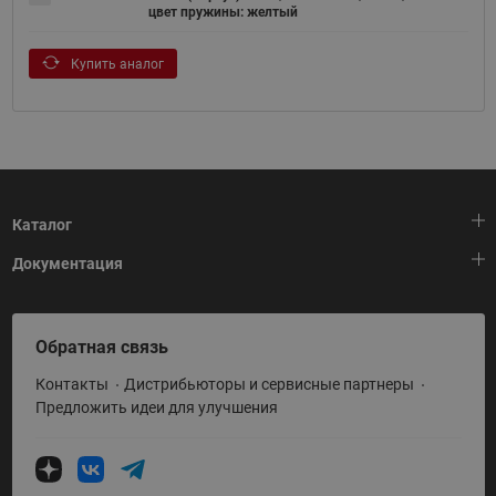
цвет пружины: желтый
Купить аналог
Каталог
Документация
Тепловая автоматика
Холодильная техника
HeatPlatform (Тепловая платформа)
Обратная связь
Приводная техника
Полезные программы и инструменты
Контакты
Дистрибьюторы и сервисные партнеры
Промышленная автоматика
Условия поставки
Предложить идеи для улучшения
Теплый пол и снеготаяние
Политика по использованию ТЗ Ридан
Теплообменное оборудование