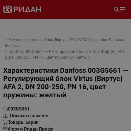
Регулятор давления Virtus (Виртус) AFA 2/VFG 22 «до себя» Данфосс
(Danfoss)
Danfoss 003G5661 — Регулирующий блок Virtus (Виртус) AFA
2, DN 200-250, PN 16, цвет пружины: желтый
Характеристики
Danfoss 003G5661 —
Регулирующий блок Virtus (Виртус)
AFA 2, DN 200-250, PN 16, цвет
пружины: желтый
003G5661
Письмо о замене
Товары серии
Форум Ридан Профи