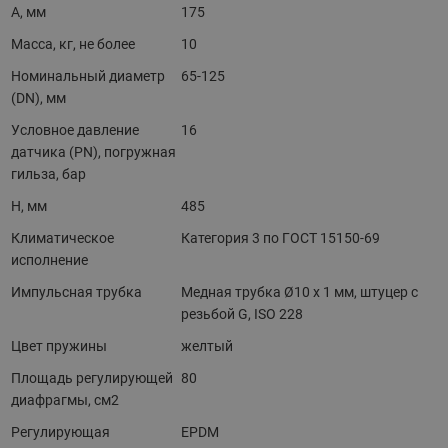
A, мм
175
Масса, кг, не более
10
Номинальный диаметр
65-125
(DN), мм
Условное давление
16
датчика (PN), погружная
гильза, бар
H, мм
485
Климатическое
Категория 3 по ГОСТ 15150-69
исполнение
Импульсная трубка
Медная трубка Ø10 x 1 мм, штуцер с
резьбой G, ISO 228
Цвет пружины
желтый
Площадь регулирующей
80
диафрагмы, см2
Регулирующая
EPDM