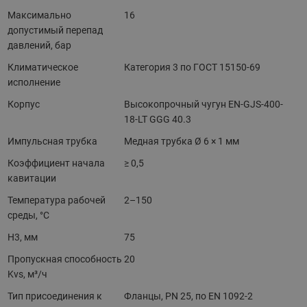
Максимально
16
допустимый перепад
давлений, бар
Климатическое
Категория 3 по ГОСТ 15150-69
исполнение
Корпус
Высокопрочный чугун EN-GJS-400-
18-LT GGG 40.3
Импульсная трубка
Медная трубка Ø 6 × 1 мм
Коэффициент начала
≥ 0,5
кавитации
Температура рабочей
2–150
среды, °С
H3, мм
75
Пропускная способность
20
Kvs, м³/ч
Тип присоединения к
Фланцы, РN 25, по EN 1092-2