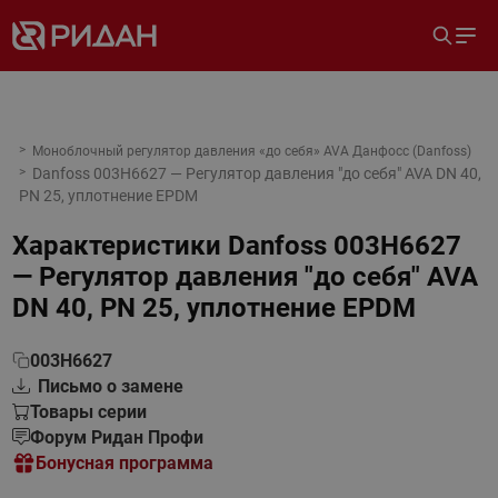
Моноблочный регулятор давления «до себя» AVA Данфосс (Danfoss)
Danfoss 003H6627 — Регулятор давления "до себя" AVA DN 40,
PN 25, уплотнение EPDM
Характеристики
Danfoss 003H6627
— Регулятор давления "до себя" AVA
DN 40, PN 25, уплотнение EPDM
003H6627
Письмо о замене
Товары серии
Форум Ридан Профи
Бонусная программа