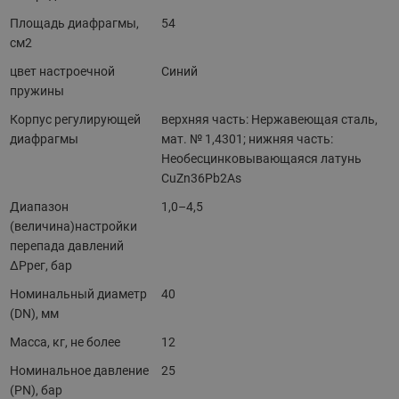
Площадь диафрагмы,
54
см2
цвет настроечной
Синий
пружины
Корпус регулирующей
верхняя часть: Нержавеющая сталь,
диафрагмы
мат. № 1,4301; нижняя часть:
Необесцинковывающаяся латунь
CuZn36Pb2As
Диапазон
1,0–4,5
(величина)настройки
перепада давлений
ΔРрег, бар
Номинальный диаметр
40
(DN), мм
Масса, кг, не более
12
Номинальное давление
25
(PN), бар