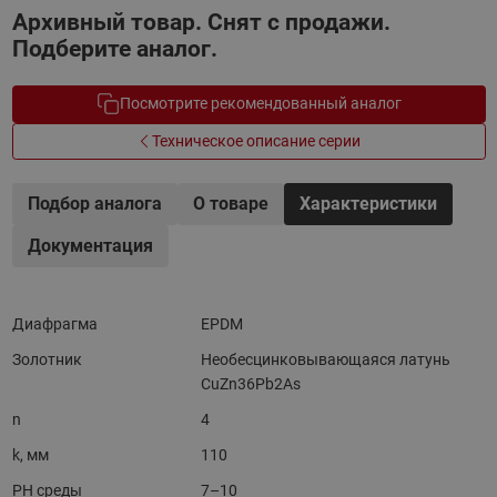
Архивный товар. Снят с продажи.
Подберите аналог.
Посмотрите рекомендованный аналог
Техническое описание серии
Подбор аналога
О товаре
Характеристики
Документация
Диафрагма
EPDM
Золотник
Необесцинковывающаяся латунь
CuZn36Pb2As
n
4
k, мм
110
PH среды
7–10