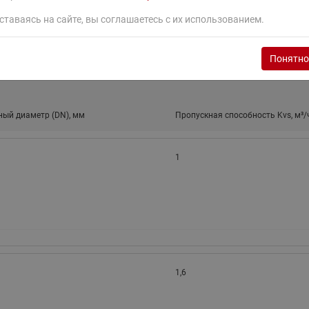
ставаясь на сайте, вы соглашаетесь с их использованием.
Понятно
ый диаметр (DN), мм
Пропускная способность Kvs, м³/
1
1,6