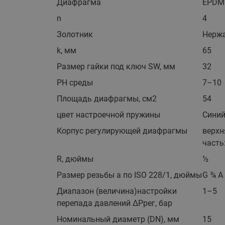
Диафрагма
EPDM
n
4
Золотник
Нержа
k, мм
65
Размер гайки под ключ SW, мм
32
PH среды
7–10
Площадь диафрагмы, см2
54
цвет настроечной пружины
Сини
Корпус регулирующей диафрагмы
верхн
часть
R, дюймы
½
Размер резьбы а по ISO 228/1, дюймы
G ¾ A
Диапазон (величина)настройки
1–5
перепада давлений ΔРрег, бар
Номинальный диаметр (DN), мм
15