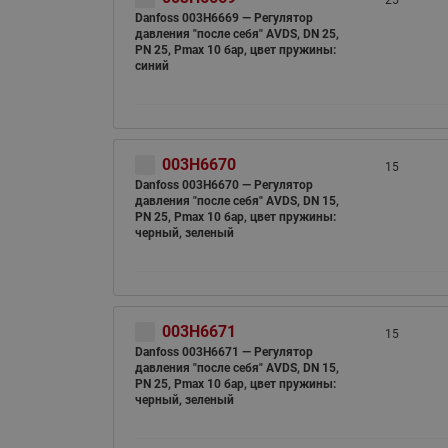
25
Danfoss 003H6669 — Регулятор
давления "после себя" AVDS, DN 25,
PN 25, Рmax 10 бар, цвет пружины:
синий
003H6670
15
Danfoss 003H6670 — Регулятор
давления "после себя" AVDS, DN 15,
PN 25, Рmax 10 бар, цвет пружины:
черный, зеленый
003H6671
15
Danfoss 003H6671 — Регулятор
давления "после себя" AVDS, DN 15,
PN 25, Рmax 10 бар, цвет пружины:
черный, зеленый