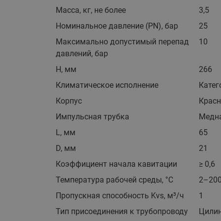
Масса, кг, не более
3,5
Номинальное давление (PN), бар
25
Максимально допустимый перепад
10
давлений, бар
H, мм
266
Климатическое исполнение
Катег
Корпус
Красн
Импульсная трубка
Медна
L, мм
65
D, мм
21
Коэффициент начала кавитации
≥ 0,6
Температура рабочей среды, °С
2–20
Пропускная способность Kvs, м³/ч
1
Тип присоединения к трубопроводу
Цилин