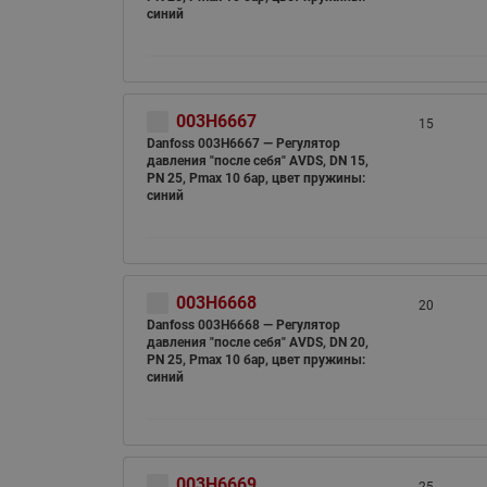
синий
003H6667
15
Danfoss 003H6667 — Регулятор
давления "после себя" AVDS, DN 15,
PN 25, Рmax 10 бар, цвет пружины:
синий
003H6668
20
Danfoss 003H6668 — Регулятор
давления "после себя" AVDS, DN 20,
PN 25, Рmax 10 бар, цвет пружины:
синий
003H6669