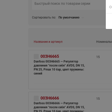
О
Сортировать по:
По умолчанию
Название и артикул
Номинальн
003H6665
15
Danfoss 003H6665 — Регулятор
давления "после себя" AVDS, DN 15,
PN 25, Рmax 10 бар, цвет пружины:
синий
003H6666
15
Danfoss 003H6666 — Регулятор
давления "после себя" AVDS, DN 15,
PN 25, Рmax 10 бар, цвет пружины: