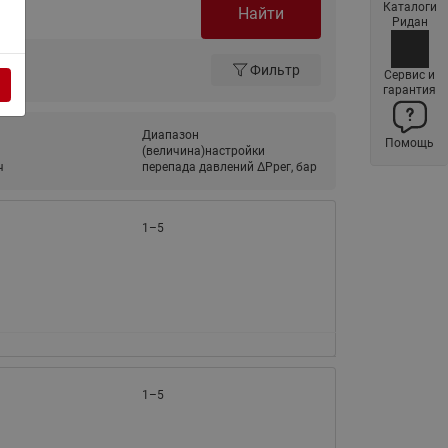
Каталоги
Найти
Латунные фильтры сетчатые
Ридан
Ридан (код 065B83xxR)
Фильтр
Нержавеющие фильтры
Сервис и
гарантия
сетчатые Ридан
Воздухоотводчики Airvent-R
Диапазон
Помощь
(Вентиляция) Ридан (код
(величина)настройки
06583xxR)
ч
перепада давлений ΔРрег, бар
Компенсаторы осевые
сильфонные Ридан
1–5
Регуляторы давления Ридан
Клапаны редукционные Ридан
Гибкие вставки
Предохранительные клапаны
RSV
1–5
Латунные краны шаровые
запорные Ридан (код