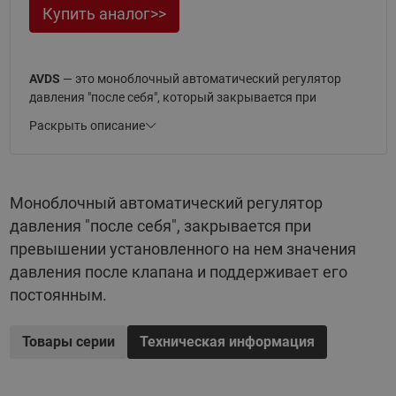
Купить аналог>>
AVDS
— это моноблочный автоматический регулятор
давления "после себя", который закрывается при
превышении установленного на нем значения давления
Раскрыть описание
после клапана и поддерживает его постоянным.
Применяется в системах теплоснабжения.
Моноблок
AVDS
включает в себя нормально открытый
Моноблочный автоматический регулятор
клапан, регулирующий блок с диафрагменным
давления "после себя", закрывается при
элементом и импульсную трубку между ними.
превышении установленного на нем значения
Буква "S" в маркировке
AVDS
указывает на то, что
давления после клапана и поддерживает его
теплоноситель, применяемый с клапаном - водяной пар с
постоянным.
температурой до 200 °С, однако можно использовать и с
водой. Условное давление PN 25 бар.
Товары серии
Техническая информация
Регуляторы давления "после себя" AVDS представлены в
нескольких исполнениях: