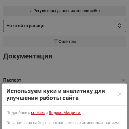
С диаметрами от 15 до 25 мм и пропускной
Регуляторы давления «после себя»
способностью от 1,0 до 6,3 м3/ч;
C диапазонами настройки давления 1-5 и 3-12 бар.
На этой странице
Фильтры
Документация
Паспорт
Используем куки и аналитику для
улучшения работы сайта
Руководство
Подробнее о
cookies
и
Яндекс.Метрике.
Сертификат
Оставаясь на сайте, вы соглашаетесь с их использованием.