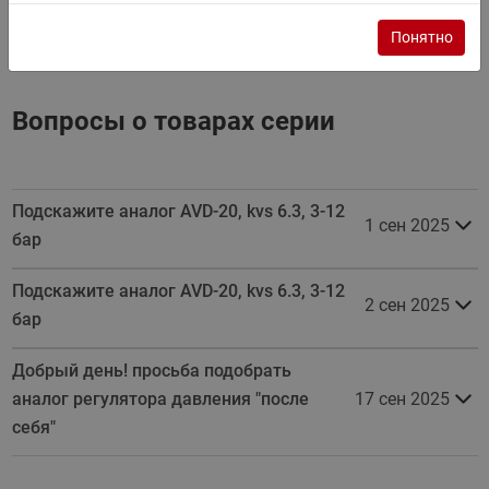
Инструкция
Понятно
Вопросы о товарах серии
Подскажите аналог AVD-20, kvs 6.3, 3-12
1 сен 2025
бар
Подскажите аналог AVD-20, kvs 6.3, 3-12
2 сен 2025
бар
Добрый день! просьба подобрать
аналог регулятора давления "после
17 сен 2025
себя"