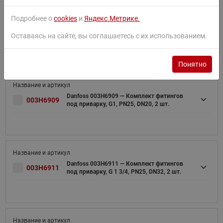
Подробнее о
cookies
и
Яндекс.Метрике.
Danfoss 003H6908 — Комплект фитингов
003H6908
Оставаясь на сайте, вы соглашаетесь с их использованием.
под приварку, G3/4, PN25, DN15, 2 шт.
Понятно
Danfoss 003H6909 — Комплект фитингов
003H6909
под приварку, G1, PN25, DN20, 2 шт.
Danfoss 003H6911 — Комплект фитингов
003H6911
под приварку, G 1 3/4, PN25, DN32, 2 шт.