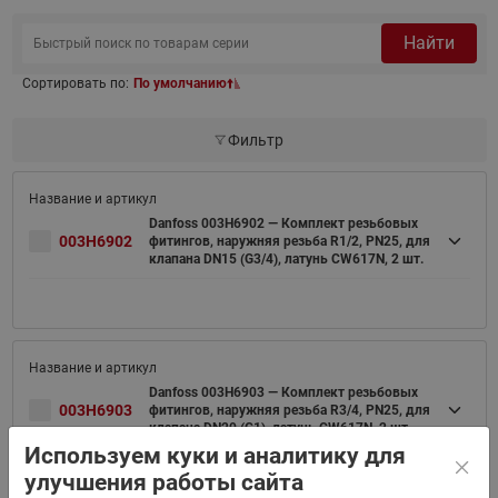
Найти
Сортировать по:
По умолчанию
Фильтр
Danfoss 003H6902 — Комплект резьбовых
003H6902
фитингов, наружняя резьба R1/2, PN25, для
клапана DN15 (G3/4), латунь CW617N, 2 шт.
Danfoss 003H6903 — Комплект резьбовых
003H6903
фитингов, наружняя резьба R3/4, PN25, для
клапана DN20 (G1), латунь CW617N, 2 шт.
Используем куки и аналитику для
улучшения работы сайта