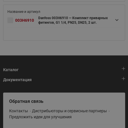
Danfoss 003H6910 — Комплект приварных
003H6910
фитингов, G1 1/4, PN25, DN25, 2 шт.
Каталог
Документация
Тепловая автоматика
Холодильная техника
HeatPlatform (Тепловая платформа)
Обратная связь
Приводная техника
Полезные программы и инструменты
Контакты
Дистрибьюторы и сервисные партнеры
Промышленная автоматика
Условия поставки
Предложить идеи для улучшения
Теплый пол и снеготаяние
Политика по использованию ТЗ Ридан