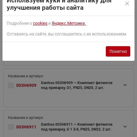
Используем куки и аналитику для
клапана DN20 (G1), латунь CW617N, 2 шт.
улучшения работы сайта
Подробнее о
cookies
и
Яндекс.Метрике.
Оставаясь на сайте, вы соглашаетесь с их использованием.
Danfoss 003H6908 — Комплект фитингов
003H6908
под приварку, G3/4, PN25, DN15, 2 шт.
Понятно
Danfoss 003H6909 — Комплект фитингов
003H6909
под приварку, G1, PN25, DN20, 2 шт.
Danfoss 003H6911 — Комплект фитингов
003H6911
под приварку, G 1 3/4, PN25, DN32, 2 шт.