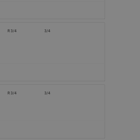
065B82xxR)
Латунные фильтры сетчатые
Ридан (код 065B82xxR)
Воздухоотводчики Airvent-R
R 3/4
3/4
Ридан (код 06582xxR)
R 3/4
3/4