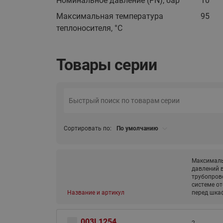
Номинальное давление (PN), бар
10
Максимальная температура
95
теплоносителя, °C
Товары серии
Сортировать по:
По умолчанию
Максималь
давлений 
трубопров
системе о
Название и артикул
перед шка
003L1254