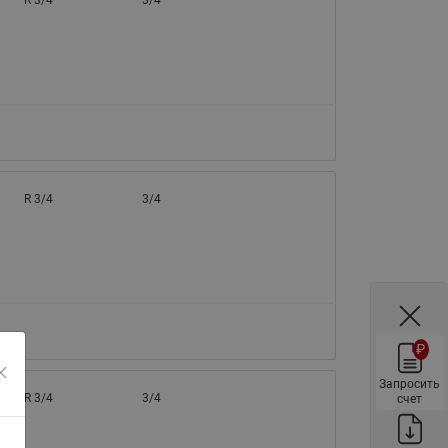
R 3/4
3/4
ы
Нержавеющие краны шаровые
запорные Ридан
Затворы дисковые Ридан
Латунные обратные клапаны
Ридан
Чугунные обратные клапаны/
затворы Ридан
R 3/4
3/4
Нержавеющие обратные
клапаны Ридан
Фильтры сетчатые Ридан ФСФ
Балансировочные клапаны для
наружных систем
₽
Сильфонные компенсаторы
для наружных систем
Запросить
R 3/4
3/4
счет
Фильтры сетчатые Ридан ФСФ
для наружных систем