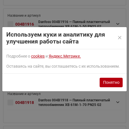
Danfoss 004B1916 — Паяный пластинчатый
004B1916
теплообменник XB 61M-1-50 PN25 G2
Используем куки и аналитику для
улучшения работы сайта
Подробнее о
cookies
и
Яндекс.Метрике.
Danfoss 004B1917 — Паяный пластинчатый
004B1917
теплообменник XB 61M-1-60 PN25 G2
Оставаясь на сайте, вы соглашаетесь с их использованием.
Понятно
Danfoss 004B1918 — Паяный пластинчатый
004B1918
теплообменник XB 61M-1-70 PN25 G2