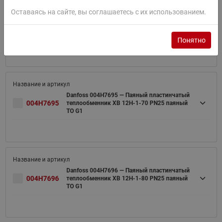
Оставаясь на сайте, вы соглашаетесь с их использованием.
Danfoss 004H7694 — Паяный пластинчатый
004H7694
теплообменник XB 12H-1-60 PN25 паяный
ТО G1
Понятно
Danfoss 004H7695 — Паяный пластинчатый
004H7695
теплообменник XB 12H-1-70 PN25 паяный
ТО G1
Danfoss 004H7696 — Паяный пластинчатый
004H7696
теплообменник XB 12H-1-80 PN25 паяный
ТО G1