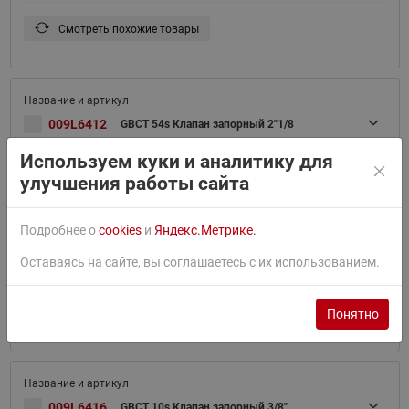
Смотреть похожие товары
009L6412
GBCT 54s Клапан запорный 2"1/8
Используем куки и аналитику для
Смотреть похожие товары
улучшения работы сайта
Подробнее о
cookies
и
Яндекс.Метрике.
Оставаясь на сайте, вы соглашаетесь с их использованием.
009L6415
GBCT 6s Клапан запорный 1/4&quot;
Смотреть похожие товары
Понятно
009L6416
GBCT 10s Клапан запорный 3/8"