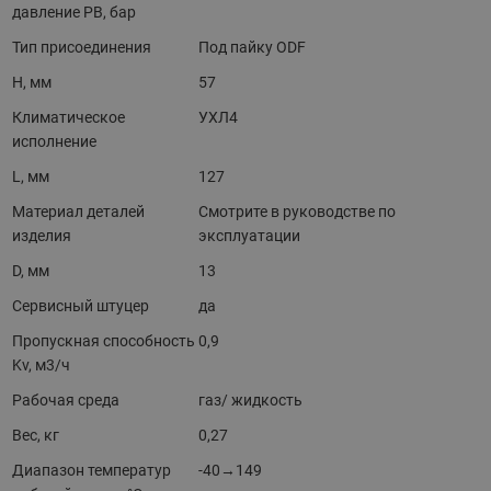
давление PB, бар
Тип присоединения
Под пайку ODF
H, мм
57
Климатическое
УХЛ4
исполнение
L, мм
127
Материал деталей
Смотрите в руководстве по
изделия
эксплуатации
D, мм
13
Сервисный штуцер
да
Пропускная способность
0,9
Kv, м3/ч
Рабочая среда
газ/ жидкость
Вес, кг
0,27
Диапазон температур
-40→149