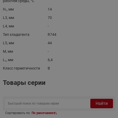
рабочей среды, °C
H₁, мм
14
L3, мм
70
L4, мм
-
Тип хладагента
R744
L5, мм
44
M, мм
-
L₁, мм
6,4
Класс герметичности
B
Товары серии
Найти
Сортировать по:
По умолчанию