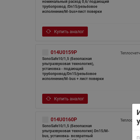
номинальный расход 0,6/ подающий
трубопровод /Dn15/резьбовое
исполнение/M-bus+лист поверки
Купить аналог
014U0159P
Теплосчет
ВСЯ ПРОДУКЦИЯ
SonoSafe10/1,5 (Безопасная
ультразвуковая технология),
установка - подающий
трубопровод/Dn15/резьбовое
исполнение/M-bus + лист поверки
Купить аналог
014U0160P
Теплосчет
SonoSafe10/1,5 (Безопасная
ультразвуковая технология) Dn15/M-
bus, установка- возвратный
П