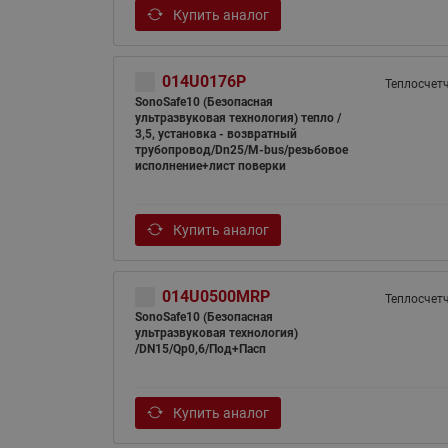
Купить аналог
014U0176P
Теплосчет
SonoSafe10 (Безопасная
ультразвуковая технология) тепло /
3,5, установка - возвратный
трубопровод/Dn25/M-bus/резьбовое
исполнение+лист поверки
Купить аналог
014U0500MRP
Теплосчет
SonoSafe10 (Безопасная
ультразвуковая технология)
/DN15/Qp0,6/Под+Пасп
Купить аналог