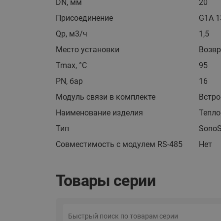
DN, мм
20
Присоединение
G1A 1
Qp, м3/ч
1,5
Место установки
Возвр
Tmax, °С
95
PN, бар
16
Модуль связи в комплекте
Встро
Наименование изделия
Тепло
Тип
SonoS
Совместимость с модулем RS-485
Нет
Товары серии