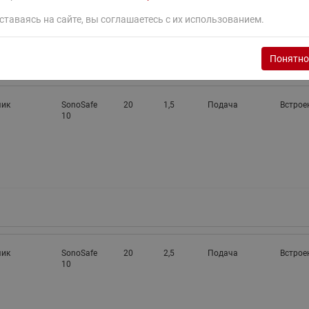
ставаясь на сайте, вы соглашаетесь с их использованием.
Понятно
чик
SonoSafe
20
1,5
Подача
Встрое
10
чик
SonoSafe
20
2,5
Подача
Встрое
10