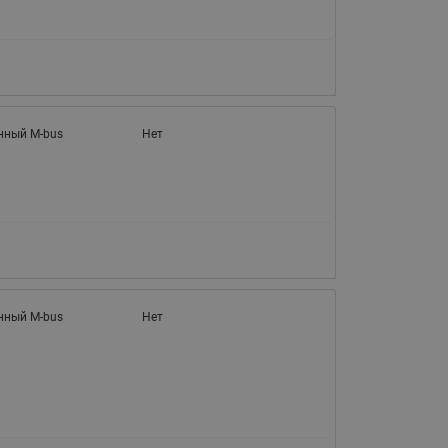
065B82xxR)
Латунные фильтры сетчатые
Ридан (код 065B82xxR)
Воздухоотводчики Airvent-R
Ридан (код 06582xxR)
нный M-bus
Нет
нный M-bus
Нет