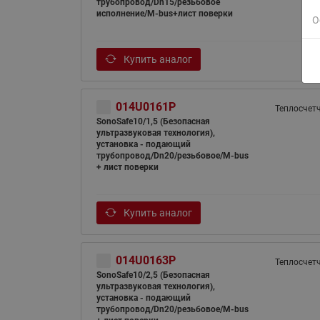
трубопровод/Dn15/резьбовое
исполнение/M-bus+лист поверки
О
Купить аналог
014U0161P
Теплосчет
SonoSafe10/1,5 (Безопасная
ультразвуковая технология),
установка - подающий
трубопровод/Dn20/резьбовое/M-bus
+ лист поверки
Купить аналог
014U0163P
Теплосчет
SonoSafe10/2,5 (Безопасная
ультразвуковая технология),
установка - подающий
трубопровод/Dn20/резьбовое/M-bus