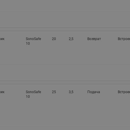
чик
SonoSafe
20
2,5
Возврат
Встрое
10
чик
SonoSafe
25
3,5
Подача
Встрое
10