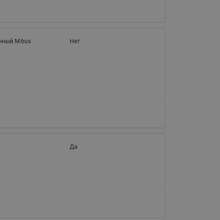
нный M-bus
Нет
Да