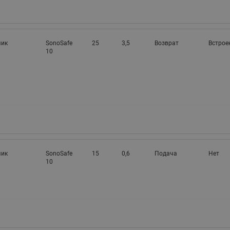
чик
SonoSafe
25
3,5
Возврат
Встрое
10
чик
SonoSafe
15
0,6
Подача
Нет
10