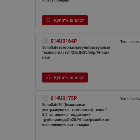
+ лист поверки
Купить аналог
014U0164P
Теплосчет
SonoSafe (Безопасная ультразвуковая
технология) теп/2,5/Ду20/обр/M-bus/
пасп
Купить аналог
014U0175P
Теплосчет
SonoSafe10 (Безопасная
ультразвуковая технология) тепло /
3,5, установка - подающий
трубопровод/Dn25/M-bus/резьбовое
исполнение+лист поверки