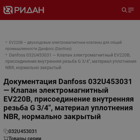
EV220B — двухходовые электромагнитные клапаны для общей
промышленности Данфосс (Danfoss)
Danfoss 032U453031 — Клапан электромагнитный EV220B,
присоединение внутренняя резьба G 3/4", материал уплотнения
NBR, нормально закрытый
Документация
Danfoss 032U453031
— Клапан электромагнитный
EV220B, присоединение внутренняя
резьба G 3/4", материал уплотнения
NBR, нормально закрытый
032U453031
Товары серии