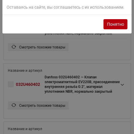
Оставаясь на сайте, вы соглашаетесь с их использованием.
Danfoss 032U458531 — Клапан
электромагнитный EV220B, присоединение
Понятно
032U458531
внутренняя резьба G 1 1/2", материал
уплотнения NBR, нормально закрытый
Смотреть похожие товары
Danfoss 032U460402 — Клапан
электромагнитный EV220B, присоединение
032U460402
внутренняя резьба G 2", материал
уплотнения NBR, нормально закрытый
Смотреть похожие товары