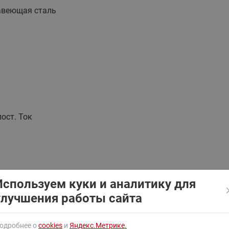
ходовыми клапанами
Преобразователь частот
авеющая сталь
Ридан RF-101
Узлы холодоснабжения с 3-
ходовыми клапанами
Узлы теплоснабжения с
комбинированным клапаном
AQT(F)-R
пост. Ток
Используем куки и аналитику для
улучшения работы сайта
одробнее о
cookies
и
Яндекс.Метрике.