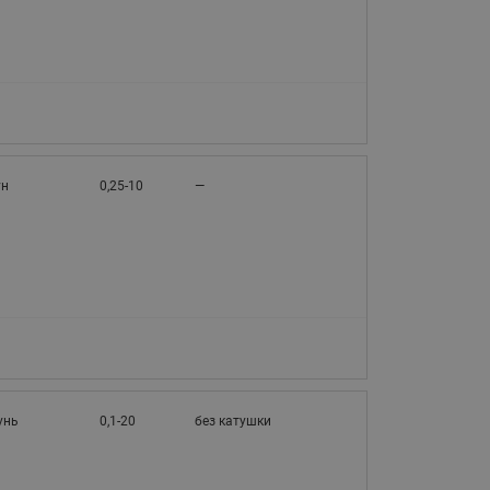
065B82xxR)
Латунные фильтры сетчатые
Ридан (код 065B82xxR)
Воздухоотводчики Airvent-R
Ридан (код 06582xxR)
ун
0,25-10
—
унь
0,1-20
без катушки