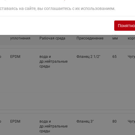
ставаясь на сайте, вы соглашаетесь с их использованием.
Понятно
Материал
Ду,
Мат
уплотнения
Рабочая среда
Присоединение
мм
кор
о
EPDM
вода и
Фланец 2 1/2"
65
Чуг
др.нейтральные
среды
о
EPDM
вода и
Фланец 3"
80
Чуг
др.нейтральные
среды