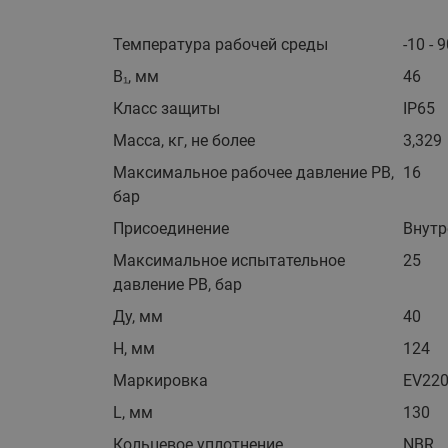
Температура рабочей среды
-10 - 
B₁, мм
46
Класс защиты
IP65
Масса, кг, не более
3,329
Максимальное рабочее давление PB,
16
бар
Присоединение
Внутр
Максимальное испытательное
25
давление PB, бар
Ду, мм
40
H, мм
124
Маркировка
EV220
L, мм
130
Кольцевое уплотнение
NBR