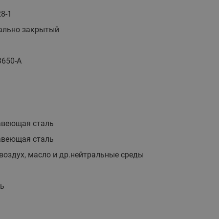
этажные для систем отоп
28-1
TDU-R Ридан
ально закрытый
Показать все
Квартирные станции ШК
Ридан
Учёт тепловой энергии
Чиллеры (холодильн
3650-A
Коллекторы
машины)
Квартирные приборы учёта
распределительные
Чиллеры с воздушным
Распределители INDIV
Квартирные тепловые пу
охлаждением конденсато
MyFlat
Коммерческий (Общедомовой)
серии RCH
учет тепловой энергии
авеющая сталь
Показать все
Автоматизированная система
авеющая сталь
учета энергоресурсов
 воздух, масло и др.нейтральные среды
Узлы регулирования
Преобразователи час
нь
приточных установок
Преобразователь частот
Ридан RF-51
Узлы теплоснабжения с 3-