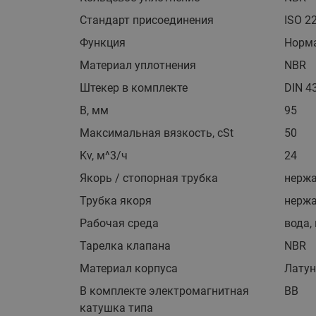
Стандарт присоединения
ISO 2
Функция
Норм
Материал уплотнения
NBR
Штекер в комплекте
DIN 4
B, мм
95
Максимальная вязкость, cSt
50
Kv, м^3/ч
24
Якорь / стопорная трубка
нерж
Трубка якоря
нерж
Рабочая среда
вода,
Тарелка клапана
NBR
Материал корпуса
Лату
В комплекте электромагнитная
BB
катушка типа