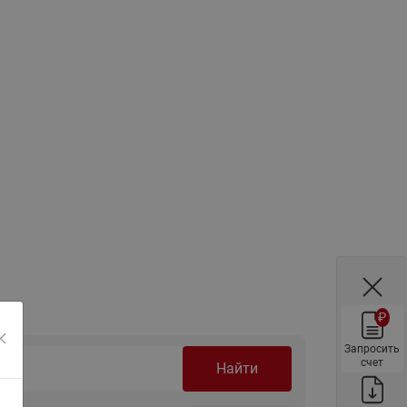
ы
Нержавеющие краны шаровые
запорные Ридан
Затворы дисковые Ридан
Латунные обратные клапаны
Ридан
Чугунные обратные клапаны/
затворы Ридан
Нержавеющие обратные
клапаны Ридан
Фильтры сетчатые Ридан ФСФ
Балансировочные клапаны для
наружных систем
₽
Сильфонные компенсаторы
для наружных систем
Запросить
счет
Найти
Фильтры сетчатые Ридан ФСФ
для наружных систем