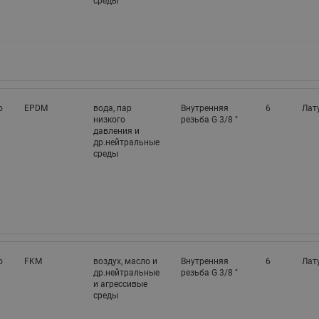
среды
о
EPDM
вода, пар
Внутренняя
6
Лат
низкого
резьба G 3/8 "
давления и
др.нейтральные
среды
о
FKM
воздух, масло и
Внутренняя
6
Лат
др.нейтральные
резьба G 3/8 "
и агрессивые
среды