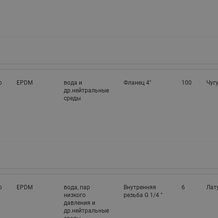
о
EPDM
вода и
Фланец 4"
100
Чуг
др.нейтральные
среды
о
EPDM
вода, пар
Внутренняя
6
Лат
низкого
резьба G 1/4 "
давления и
др.нейтральные