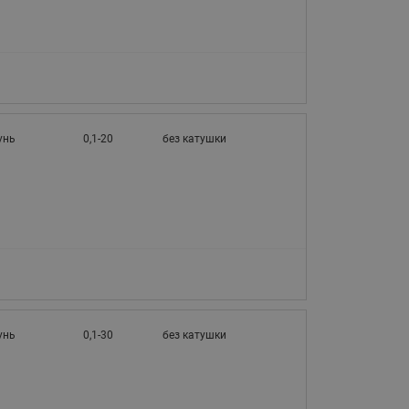
унь
0,1-20
без катушки
унь
0,1-30
без катушки