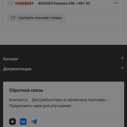
042N8697
AU024DS Катушка 24В, 14Вт, DC
Смотреть похожие товары
Каталог
Документация
Тепловая автоматика
Холодильная техника
HeatPlatform (Тепловая платформа)
Обратная связь
Приводная техника
Полезные программы и инструменты
Контакты
Дистрибьюторы и сервисные партнеры
Промышленная автоматика
Условия поставки
Предложить идеи для улучшения
Теплый пол и снеготаяние
Политика по использованию ТЗ Ридан
Теплообменное оборудование