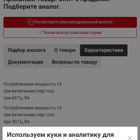
Подберите аналог.
Посмотрите рекомендованный аналог
Техническое описание серии
Подбор аналога
О товаре
Характеристики
Документация
Вопросы по товару
Потребляемая мощность
14
при включении (пер.ток)
при 60 Гц, ВА
Потребляемая мощность
16
при включении (пер.ток)
при 50 Гц, ВА
Мощность при 50 Гц, Вт
8
Используем куки и аналитику для