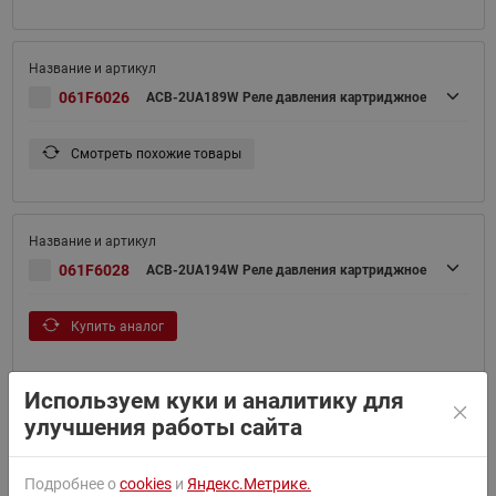
061F6026
ACB-2UA189W Реле давления картриджное
Смотреть похожие товары
061F6028
ACB-2UA194W Реле давления картриджное
Купить аналог
Используем куки и аналитику для
улучшения работы сайта
061F6051
ACB-2UA208W Реле давления картриджное
Подробнее о
cookies
и
Яндекс.Метрике.