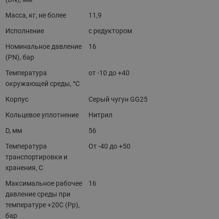
Масса, кг, не более
11,9
Исполнение
с редуктором
Номинальное давление
16
(PN), бар
Температура
от -10 до +40
окружающей среды, °С
Корпус
Серый чугун GG25
Кольцевое уплотнение
Нитрил
D, мм
56
Температура
От -40 до +50
транспортировки и
хранения, С
Максимальное рабочее
16
давление среды при
температуре +20С (Рр),
бар