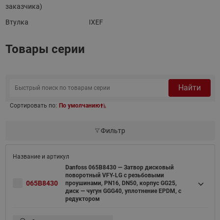
заказчика)
Втулка
IXEF
Товары серии
Найти
Сортировать по:
По умолчанию
Фильтр
Danfoss 065B8430 — Затвор дисковый
поворотный VFY-LG с резьбовыми
065B8430
проушинами, PN16, DN50, корпус GG25,
диск — чугун GGG40, уплотнение EPDM, с
редуктором