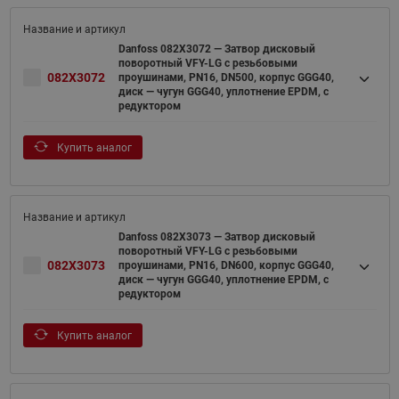
Danfoss 082X3072 — Затвор дисковый
поворотный VFY-LG с резьбовыми
082X3072
проушинами, PN16, DN500, корпус GGG40,
диск — чугун GGG40, уплотнение EPDM, с
редуктором
Купить аналог
Danfoss 082X3073 — Затвор дисковый
поворотный VFY-LG с резьбовыми
082X3073
проушинами, PN16, DN600, корпус GGG40,
диск — чугун GGG40, уплотнение EPDM, с
редуктором
Купить аналог