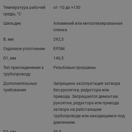
Температура рабочей
от -10 до +130
среды, °С
Шильдик
Алюминий или металлизированная
пленка
B, мм
292,5
Седловое уплотнение
EPDM
D1, мм
146,5
Тип присоединения к
Резьбовые проушины
трубопроводу
Дополнительные
Запрещена эксплуатация затвора
требования
без рукоятки, редуктора или
привода. Запрещается демонтаж
рукоятки, редуктора или привода
затвора на работающем
трубопроводе или находящимся под
давлением.
D2, мм
50,5