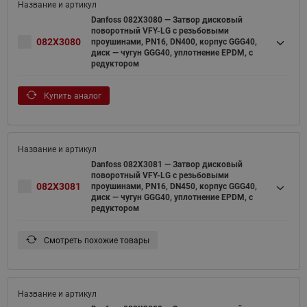
Danfoss 082X3080 — Затвор дисковый
поворотный VFY-LG с резьбовыми
082X3080
проушинами, PN16, DN400, корпус GGG40,
диск — чугун GGG40, уплотнение EPDM, с
редуктором
Купить аналог
Danfoss 082X3081 — Затвор дисковый
поворотный VFY-LG с резьбовыми
082X3081
проушинами, PN16, DN450, корпус GGG40,
диск — чугун GGG40, уплотнение EPDM, с
редуктором
Смотреть похожие товары