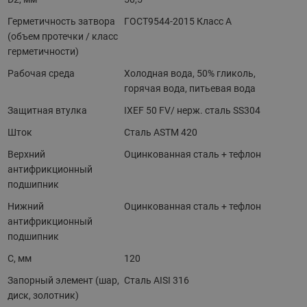
Герметичность затвора
ГОСТ9544-2015 Класс А
(объем протечки / класс
герметичности)
Рабочая среда
Холодная вода, 50% гликоль,
горячая вода, питьевая вода
Защитная втулка
IXEF 50 FV/ нерж. сталь SS304
Шток
Сталь ASTM 420
Верхний
Оцинкованная сталь + тефлон
антифрикционный
подшипник
Нижний
Оцинкованная сталь + тефлон
антифрикционный
подшипник
C, мм
120
Запорный элемент (шар,
Сталь AISI 316
диск, золотник)