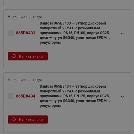
Danfoss 065B8433 — Затвор дисковый
поворотный VFY-LG с резьбовыми
065B8433
проушинами, PN16, DN100, корпус GG25,
диск — чугун GGG40, уплотнение EPDM, с
редуктором
Купить аналог
Danfoss 065B8434 — Затвор дисковый
поворотный VFY-LG с резьбовыми
065B8434
проушинами, PN16, DN125, корпус GG25,
диск — чугун GGG40, уплотнение EPDM, с
редуктором
Купить аналог