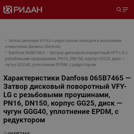
Затвор дисковый VFY-LG с редукторным приводом и резьбовыми
отверстиями Данфосс (Danfoss)
Danfoss 065B7465 — Затвор дисковый поворотный VFY-LG с
резьбовыми проушинами, PN16, DN150, корпус GG25, диск —
чугун GGG40, уплотнение EPDM, с редуктором
Характеристики
Danfoss 065B7465 —
Затвор дисковый поворотный VFY-
LG с резьбовыми проушинами,
PN16, DN150, корпус GG25, диск —
чугун GGG40, уплотнение EPDM, с
редуктором