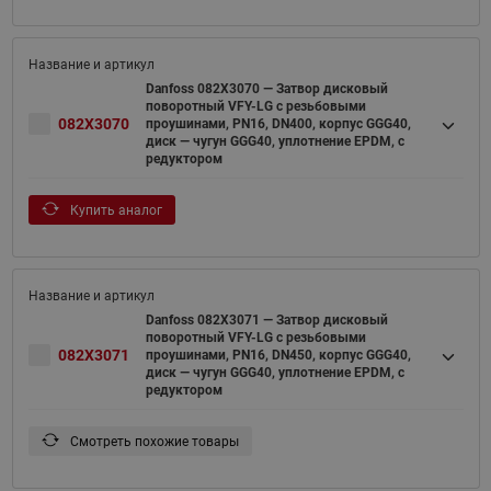
Danfoss 082X3070 — Затвор дисковый
поворотный VFY-LG с резьбовыми
082X3070
проушинами, PN16, DN400, корпус GGG40,
диск — чугун GGG40, уплотнение EPDM, с
редуктором
Купить аналог
Danfoss 082X3071 — Затвор дисковый
поворотный VFY-LG с резьбовыми
082X3071
проушинами, PN16, DN450, корпус GGG40,
диск — чугун GGG40, уплотнение EPDM, с
редуктором
Смотреть похожие товары