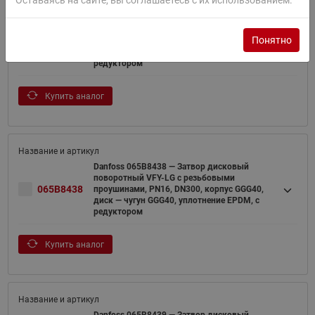
Оставаясь на сайте, вы соглашаетесь с их использованием.
Danfoss 065B8437 — Затвор дисковый
поворотный VFY-LG с резьбовыми
Понятно
065B8437
проушинами, PN16, DN250, корпус GGG40,
диск — чугун GGG40, уплотнение EPDM, с
редуктором
Купить аналог
Danfoss 065B8438 — Затвор дисковый
поворотный VFY-LG с резьбовыми
065B8438
проушинами, PN16, DN300, корпус GGG40,
диск — чугун GGG40, уплотнение EPDM, с
редуктором
Купить аналог