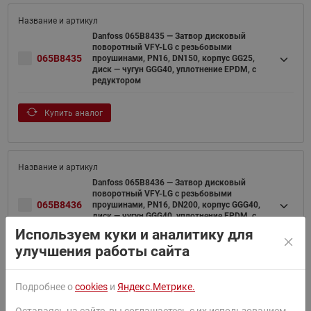
Danfoss 065B8435 — Затвор дисковый
поворотный VFY-LG с резьбовыми
065B8435
проушинами, PN16, DN150, корпус GG25,
диск — чугун GGG40, уплотнение EPDM, с
редуктором
Купить аналог
Danfoss 065B8436 — Затвор дисковый
поворотный VFY-LG с резьбовыми
065B8436
проушинами, PN16, DN200, корпус GGG40,
диск — чугун GGG40, уплотнение EPDM, с
редуктором
Используем куки и аналитику для
улучшения работы сайта
Купить аналог
Подробнее о
cookies
и
Яндекс.Метрике.