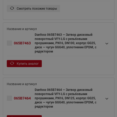
Смотреть похожие товары
Danfoss 065B7463 — Затвор дисковый
поворотный VFY-LG с резьбовыми
065B7463
проушинами, PN16, DN100, корпус GG25,
диск — чугун GGG40, уплотнение EPDM, с
редуктором
Купить аналог
Danfoss 065B7464 — Затвор дисковый
поворотный VFY-LG с резьбовыми
065B7464
проушинами, PN16, DN125, корпус GG25,
диск — чугун GGG40, уплотнение EPDM, с
редуктором