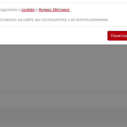
ходовыми клапанами
Преобразователь частот
авеющая сталь
одробнее о
cookies
и
Яндекс.Метрике.
Ридан RF-101
Узлы холодоснабжения с 3-
ходовыми клапанами
ставаясь на сайте, вы соглашаетесь с их использованием.
Узлы теплоснабжения с
комбинированным клапаном
Понятно
AQT(F)-R