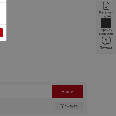
ы
Нержавеющие краны шаровые
запорные Ридан
Каталоги
Ридан
Затворы дисковые Ридан
Латунные обратные клапаны
Сервис и
Ридан
гарантия
Чугунные обратные клапаны/
затворы Ридан
Помощь
Нержавеющие обратные
клапаны Ридан
Фильтры сетчатые Ридан ФСФ
Балансировочные клапаны для
наружных систем
Найти
Сильфонные компенсаторы
для наружных систем
Фильтр
Фильтры сетчатые Ридан ФСФ
для наружных систем