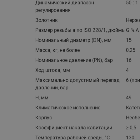
Динамический диапазон
50 : 1
регулирования
Золотник
Нерж
Размер резьбы а по ISO 228/1, дюймы
G ¾ A
Номинальный диаметр (DN), мм
15
Масса, кг, не более
0,25
Номинальное давление (PN), бар
16
Ход штока, мм
4
Максимально допустимый перепад
6 (пр
давлений, бар
H, мм
49
Климатическое исполнение
Катег
Корпус
Необ
Коэффициент начала кавитации
≥ 0,5
Температура рабочей среды, °С
130