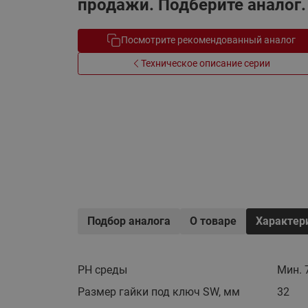
продажи. Подберите аналог.
Электрообогрев
Системы водоснабжения
Посмотрите рекомендованный аналог
Техническое описание серии
Подбор аналога
О товаре
Характер
PH среды
Мин. 
Размер гайки под ключ SW, мм
32