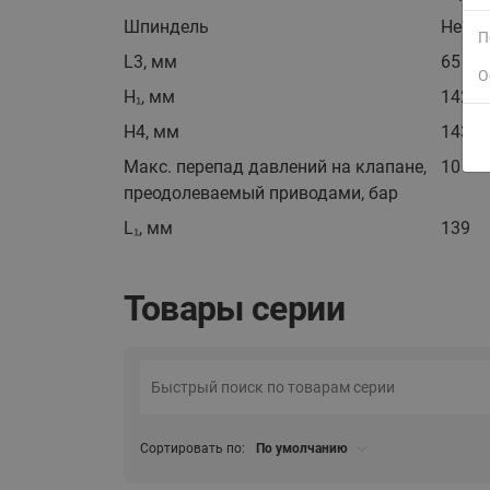
Шпиндель
Нерж
П
L3, мм
65
О
H₁, мм
142
H4, мм
143
Макс. перепад давлений на клапане,
10
преодолеваемый приводами, бар
ВСЯ ПРОДУКЦИЯ
L₁, мм
139
Товары серии
Сортировать по:
По умолчанию