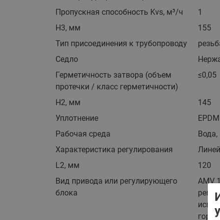
Пропускная способность Kvs, м³/ч
1
H3, мм
155
Тип присоединения к трубопроводу
резьб
Седло
Нерж
Герметичность затвора (объем
≤0,05
протечки / класс герметичности)
H2, мм
145
Уплотнение
EPDM
Рабочая среда
Вода,
Характеристика регулирования
Лине
L2, мм
120
Вид привода или регулирующего
AMV 1
блока
регул
испол
горяч