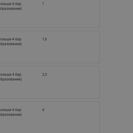
065B82xxR)
больше 4 бар
1
бразование)
Латунные фильтры сетчатые
Ридан (код 065B82xxR)
Воздухоотводчики Airvent-R
Ридан (код 06582xxR)
больше 4 бар
1,6
бразование)
больше 4 бар
2,5
бразование)
больше 4 бар
4
бразование)