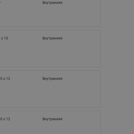
065B82xxR)
—
Внутренняя
Латунные фильтры сетчатые
Ридан (код 065B82xxR)
Воздухоотводчики Airvent-R
Ридан (код 06582xxR)
 x 10
Внутренняя
0 x 12
Внутренняя
0 x 12
Внутренняя