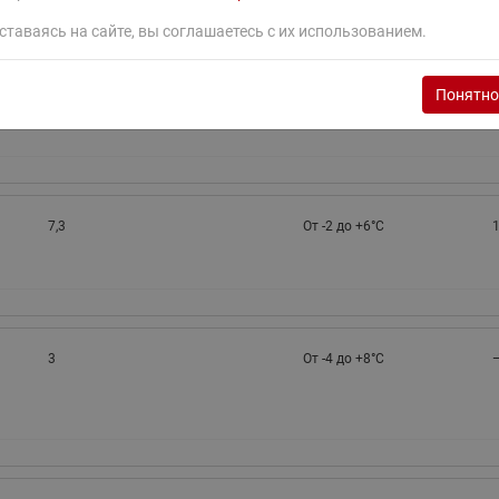
ставаясь на сайте, вы соглашаетесь с их использованием.
3A
1,8
От -1 до +10°С
Понятно
7,3
От -2 до +6°С
1
3
От -4 до +8°С