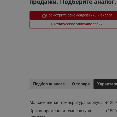
продажи. Подберите аналог.
Электрообогрев
Системы водоснабжения
Посмотрите рекомендованный аналог
Техническое описание серии
Подбор аналога
О товаре
Характер
Максимальная температура корпуса
+120°
Кратковременная температура
+150°