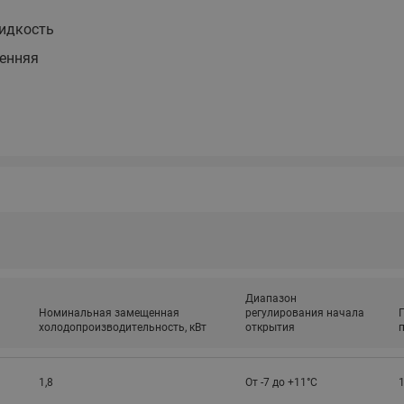
этажные для систем отоп
идкость
TDU-R Ридан
енняя
Показать все
Квартирные станции ШК
Ридан
Учёт тепловой энергии
Чиллеры (холодильн
Коллекторы
машины)
Квартирные приборы учёта
распределительные
Чиллеры с воздушным
Распределители INDIV
Квартирные тепловые пу
охлаждением конденсато
MyFlat
Коммерческий (Общедомовой)
серии RCH
учет тепловой энергии
Показать все
Автоматизированная система
учета энергоресурсов
Диапазон
Номинальная замещенная
регулирования начала
холодопроизводительность, кВт
открытия
п
Узлы регулирования
Преобразователи час
приточных установок
Преобразователь частот
1,8
От -7 до +11°С
1
Ридан RF-51
Узлы теплоснабжения с 3-