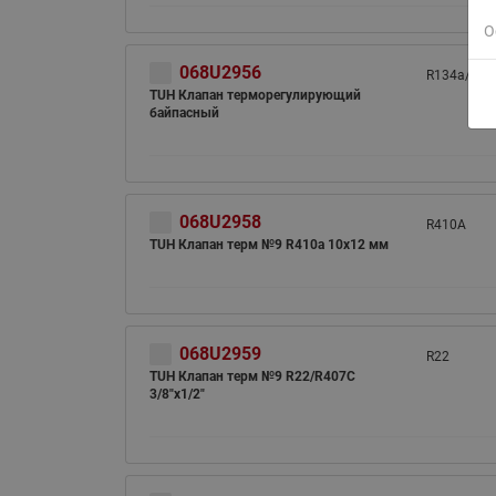
О
068U2956
R134a/R51
TUH Клапан терморегулирующий
байпасный
068U2958
R410A
TUH Клапан терм №9 R410a 10x12 мм
068U2959
R22
TUH Клапан терм №9 R22/R407C
3/8"x1/2"