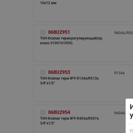
10x12 мм
068U2951
R404A/R50
TUH Клапан терморегулирующий(пр.
класс 0100101059)
ВСЯ ПРОДУКЦИЯ
068U2953
R134a
TUH Клапан терм №9 R134a/R513a
3/8"x1/2"
068U2954
R404A/R50
TUH Клапан терм №9 R404a/R507a
3/8"x1/2"
П