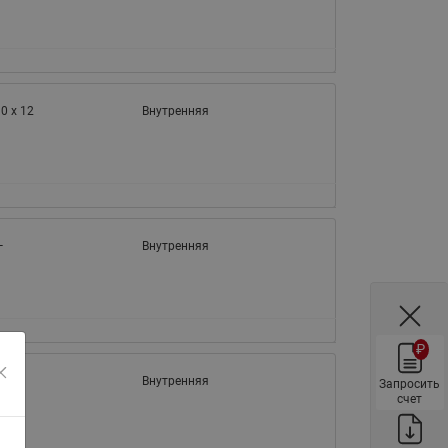
ы
Нержавеющие краны шаровые
запорные Ридан
Затворы дисковые Ридан
Латунные обратные клапаны
0 x 12
Внутренняя
Ридан
Чугунные обратные клапаны/
затворы Ридан
Нержавеющие обратные
клапаны Ридан
—
Внутренняя
Фильтры сетчатые Ридан ФСФ
Балансировочные клапаны для
наружных систем
₽
Сильфонные компенсаторы
для наружных систем
—
Внутренняя
Запросить
счет
Фильтры сетчатые Ридан ФСФ
для наружных систем