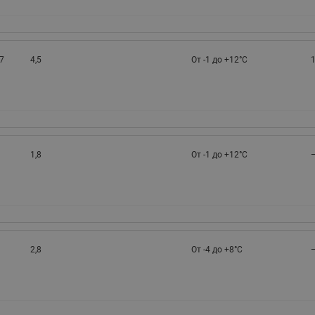
7
4,5
От -1 до +12°С
1
1,8
От -1 до +12°С
2,8
От -4 до +8°С