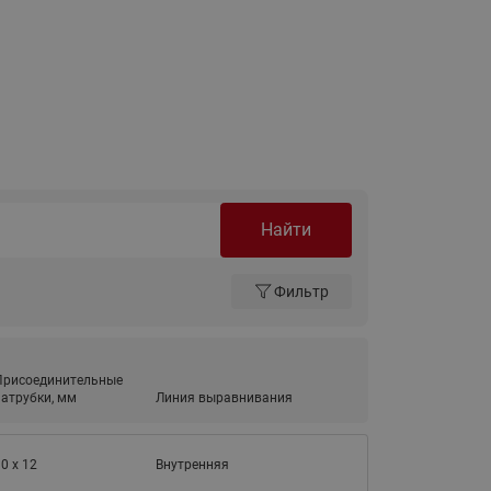
Ридан
ления
С
ые
Трубопроводная арматура
Стальные краны запорно-
регулирующие Ридан
нкты
ра
Стальные краны шаровые
Найти
запорные Ридан
Привод электрический АМВ
Фильтр
для шаровых кранов RJIP
Premium (Премиум)
Показать все
Краны шаровые чугунные
Присоединительные
Ридан
атрубки, мм
Линия выравнивания
тоты
Латунные краны шаровые
ы
запорные Ридан (код
0 x 12
Внутренняя
065B83xxR)