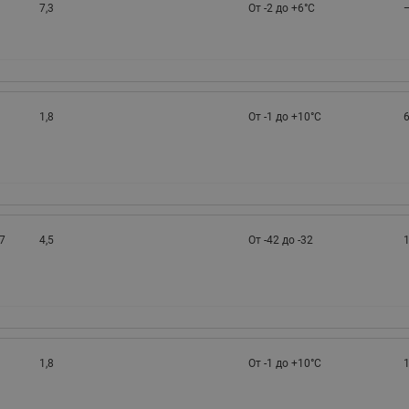
7,3
От -2 до +6°С
1,8
От -1 до +10°С
6
7
4,5
От -42 до -32
1
1,8
От -1 до +10°С
1