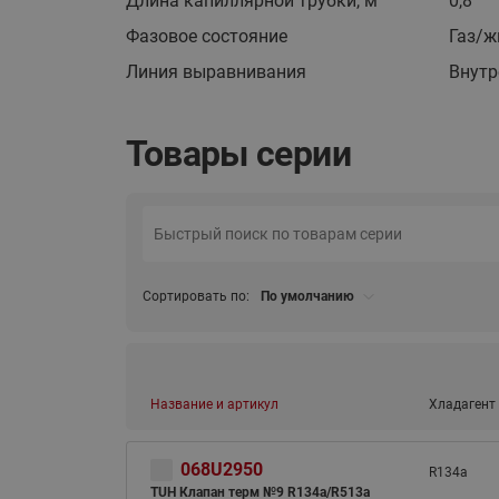
Длина капиллярной трубки, м
0,8
Фазовое состояние
Газ/ж
Линия выравнивания
Внутр
Товары серии
Сортировать по:
По умолчанию
Название и артикул
Хладагент
068U2950
R134a
TUH Клапан терм №9 R134a/R513a