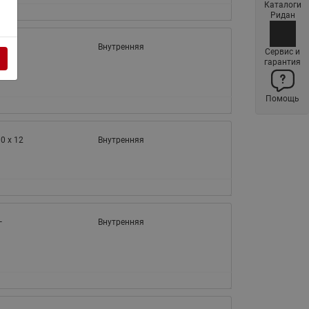
Каталоги
Латунные фильтры сетчатые
Ридан
Ридан (код 065B83xxR)
—
Внутренняя
Нержавеющие фильтры
Сервис и
гарантия
сетчатые Ридан
Воздухоотводчики Airvent-R
Помощь
(Вентиляция) Ридан (код
06583xxR)
Компенсаторы осевые
0 x 12
Внутренняя
сильфонные Ридан
Регуляторы давления Ридан
Клапаны редукционные Ридан
Гибкие вставки
—
Внутренняя
Предохранительные клапаны
RSV
Латунные краны шаровые
запорные Ридан (код