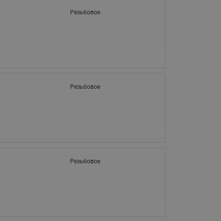
065B82xxR)
Резьбовое
Латунные фильтры сетчатые
Ридан (код 065B82xxR)
Воздухоотводчики Airvent-R
Ридан (код 06582xxR)
Резьбовое
Резьбовое