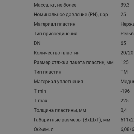
Масса, кг, не более
39,3
Номинальное давление (PN), бар
25
Материал пластин
Нержа
Тип присоединения
Резьб
DN
65
Количество пластин
20/20
Размер стяжки пакета пластин, мм
125
Тип пластин
TM
Материал уплотнения
Медн
T min
-196
T max
225
Толщина пластины, мм
0,4
Габаритные размеры (ВхШхГ), мм
611x2
Объем, л
6,08/6