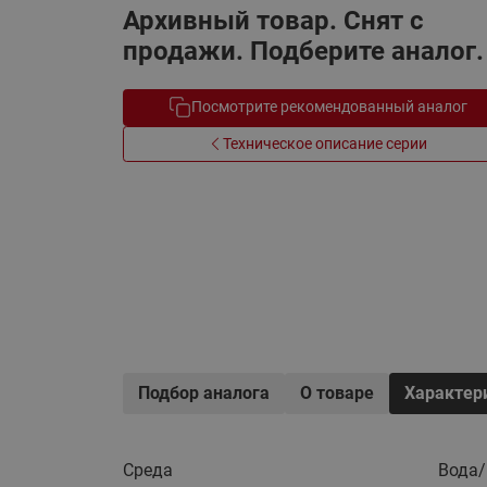
Архивный товар. Снят с
Электрообогрев
Системы водоснабжения
продажи. Подберите аналог.
Посмотрите рекомендованный аналог
Техническое описание серии
Подбор аналога
О товаре
Характер
Среда
Вода/