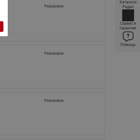
Каталоги
Латунные фильтры сетчатые
Резьбовое
Ридан
Ридан (код 065B83xxR)
Нержавеющие фильтры
Сервис и
гарантия
сетчатые Ридан
Воздухоотводчики Airvent-R
Помощь
(Вентиляция) Ридан (код
06583xxR)
Резьбовое
Компенсаторы осевые
сильфонные Ридан
Регуляторы давления Ридан
Клапаны редукционные Ридан
Гибкие вставки
Резьбовое
Предохранительные клапаны
RSV
Латунные краны шаровые
запорные Ридан (код