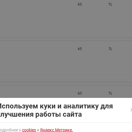
ходовыми клапанами
65
TL
Преобразователь частот
Ридан RF-101
Узлы холодоснабжения с 3-
ходовыми клапанами
Узлы теплоснабжения с
комбинированным клапаном
AQT(F)-R
65
TL
65
TL
Используем куки и аналитику для
улучшения работы сайта
одробнее о
cookies
и
Яндекс.Метрике.