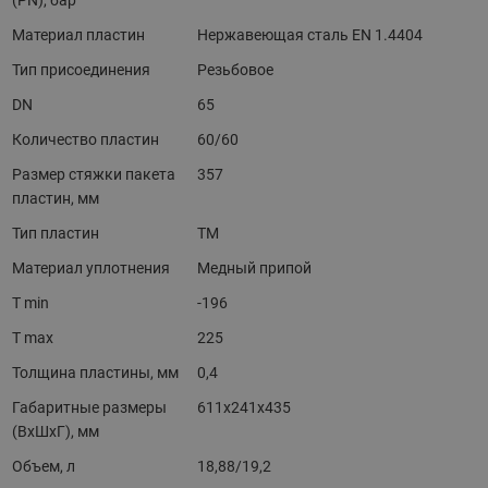
(PN), бар
Материал пластин
Нержавеющая сталь EN 1.4404
Тип присоединения
Резьбовое
DN
65
Количество пластин
60/60
Размер стяжки пакета
357
пластин, мм
Тип пластин
TM
Материал уплотнения
Медный припой
T min
-196
T max
225
Толщина пластины, мм
0,4
Габаритные размеры
611x241x435
(ВхШхГ), мм
Объем, л
18,88/19,2