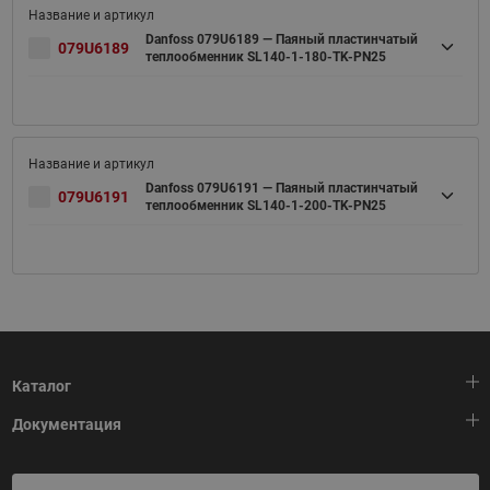
Danfoss 079U6189 — Паяный пластинчатый
079U6189
теплообменник SL140-1-180-TK-PN25
Danfoss 079U6191 — Паяный пластинчатый
079U6191
теплообменник SL140-1-200-TK-PN25
Каталог
Документация
Тепловая автоматика
Холодильная техника
HeatPlatform (Тепловая платформа)