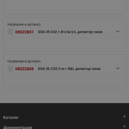
080Z2807
DGS-IR CO2 + B<(>&<)>L детектор газов
080Z2808
DGS-IR-CO2 5 m + B&L детектор газов
Каталог
Документация