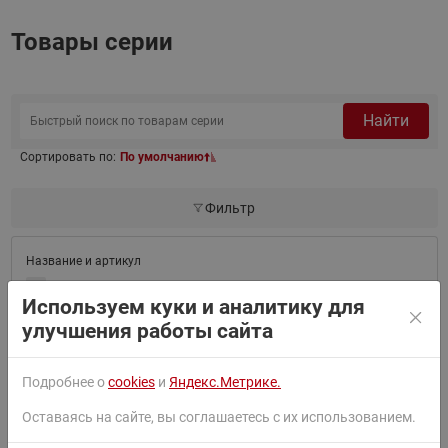
Товары серии
Найти
Сортировать по:
По умолчанию
Фильтр
080Z2803
DGS-SC HFC gr. 1 детектор газов
Используем куки и аналитику для
улучшения работы сайта
Подробнее о
cookies
и
Яндекс.Метрике.
080Z2804
DGS-SC HFC gr. 2 детектор газов
Оставаясь на сайте, вы соглашаетесь с их использованием.