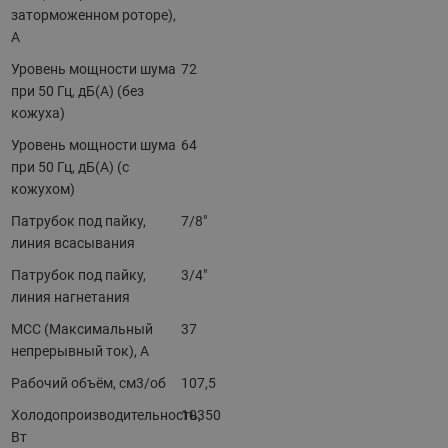
заторможенном роторе),
A
Уровень мощности шума
72
при 50 Гц, дБ(А) (без
кожуха)
Уровень мощности шума
64
при 50 Гц, дБ(А) (с
кожухом)
Патрубок под пайку,
7/8"
линия всасывания
Патрубок под пайку,
3/4"
линия нагнетания
MCC (Максимальный
37
непрерывный ток), A
Рабочий объём, см3/об
107,5
Холодопроизводительность,
10350
Вт