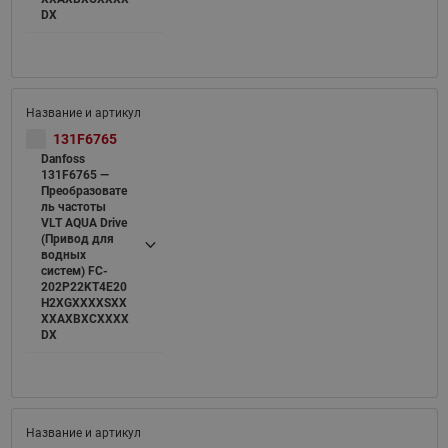
DX
131F6765
Danfoss
131F6765 —
Преобразовате
ль частоты
VLT AQUA Drive
(Привод для
водных
систем) FC-
202P22KT4E20
H2XGXXXXSXX
XXAXBXCXXXX
DX