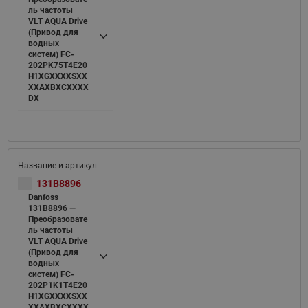
ль частоты
VLT AQUA Drive
(Привод для
водных
систем) FC-
202PK75T4E20
H1XGXXXXSXX
XXAXBXCXXXX
DX
131B8896
Danfoss
131B8896 —
Преобразовате
ль частоты
VLT AQUA Drive
(Привод для
водных
систем) FC-
202P1K1T4E20
H1XGXXXXSXX
XXAXBXCXXXX