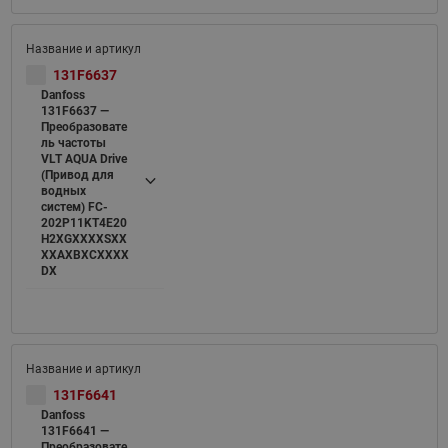
131F6637
Danfoss
131F6637 —
Преобразовате
ль частоты
VLT AQUA Drive
(Привод для
водных
систем) FC-
202P11KT4E20
H2XGXXXXSXX
XXAXBXCXXXX
DX
131F6641
Danfoss
131F6641 —
Преобразовате