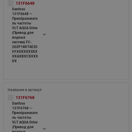
131F6648
Danfoss
131F6648 —
Преобразовате
ль частоты
VLT AQUA Drive
(Привод для
водных
систем) FC-
202P18KT4E20
H1XGXXXXSXX
XXAXBXCXXXX
DX
131F6768
Danfoss
131F6768 —
Преобразовате
ль частоты
VLT AQUA Drive
(Привод для
водных