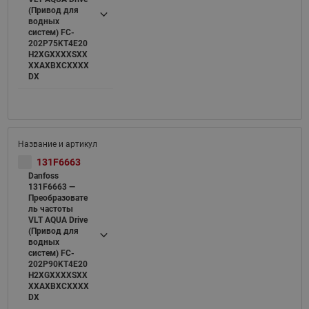
(Привод для
водных
систем) FC-
202P75KT4E20
H2XGXXXXSXX
XXAXBXCXXXX
DX
131F6663
Danfoss
131F6663 —
Преобразовате
ль частоты
VLT AQUA Drive
(Привод для
водных
систем) FC-
202P90KT4E20
H2XGXXXXSXX
XXAXBXCXXXX
DX