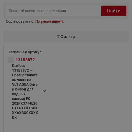
Найти
Сортировать по:
По умолчанию
Фильтр
131B8872
Danfoss
131B8872 —
Преобразовате
ль частоты
VLT AQUA Drive
(Привод для
водных
систем) FC-
202PK37T4E20
H1XGXXXXSXX
XXAXBXCXXXX
DX