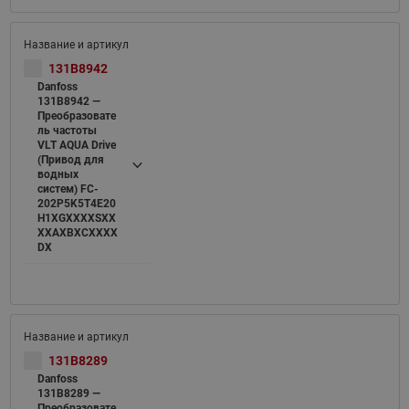
131B8942
Danfoss
131B8942 —
Преобразовате
ль частоты
VLT AQUA Drive
(Привод для
водных
систем) FC-
202P5K5T4E20
H1XGXXXXSXX
XXAXBXCXXXX
DX
131B8289
Danfoss
131B8289 —
Преобразовате