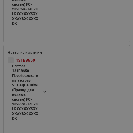
систем) FC-
202P5K5T4E20
H2XGXXXXSXX
XXAXBXCXXXX
DX
131B8650
Danfoss
131B8650 —
Преобразовате
ль частоты
VLT AQUA Drive
(Привод для
водных
систем) FC-
202P7K5T4E20
H2XGXXXXSXX
XXAXBXCXXXX
DX