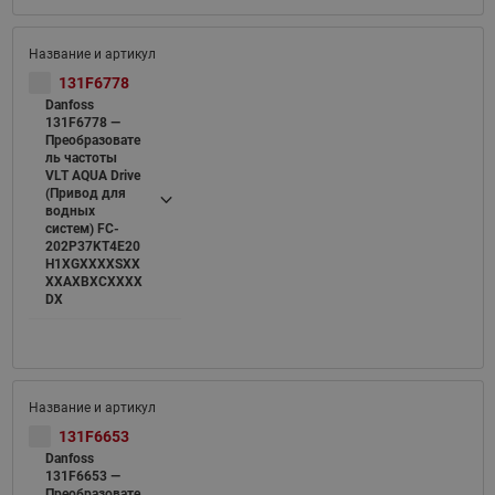
131F6778
Danfoss
131F6778 —
Преобразовате
ль частоты
VLT AQUA Drive
(Привод для
водных
систем) FC-
202P37KT4E20
H1XGXXXXSXX
XXAXBXCXXXX
DX
131F6653
Danfoss
131F6653 —
Преобразовате