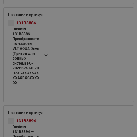
131B8886
Danfoss
131B8886 —
Преобразовате
ль частоты
VLT AQUA Drive
(Привод для
водных
систем) FC-
202PK75T4E20
H2XGXXXXSXX
XXAXBXCXXXX
DX
131B8894
Danfoss
131B8894 —
Преобразовате