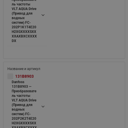
ль частоты
VLT AQUA Drive
(Привод для
водных
систем) FC-
202P1K1T4E20
H2XGXXXXSXX
XXAXBXCXXXX
DX
131B8903
Danfoss
131B8903 —
Преобразовате
ль частоты
VLT AQUA Drive
(Привод для
водных
систем) FC-
202P2K2T4E20
H2XGXXXXSXX
XXAXBXCXXXX