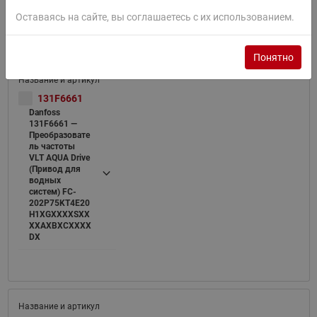
DX
Оставаясь на сайте, вы соглашаетесь с их использованием.
Понятно
131F6661
Danfoss
131F6661 —
Преобразовате
ль частоты
VLT AQUA Drive
(Привод для
водных
систем) FC-
202P75KT4E20
H1XGXXXXSXX
XXAXBXCXXXX
DX