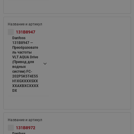
131B8947
Danfoss
131B8947 —
Преобразовате
ль частоты
VLT AQUA Drive
(Привод для
водных
систем) FC-
202P5K5T4E55
H1XGXXXXSXX
XXAXBXCXXXX
DX
131B8972
Danfoss