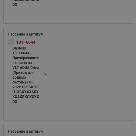
DX
131F6644
Danfoss
131F6644 —
Преобразовате
ль частоты
VLT AQUA Drive
(Привод для
водных
систем) FC-
202P15KT4E20
H1XGXXXXSXX
XXAXBXCXXXX
DX