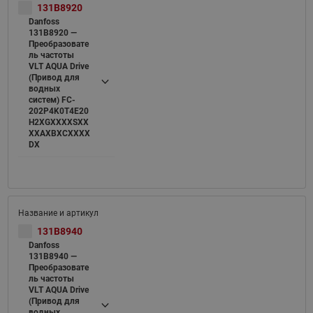
131B8920
Danfoss
131B8920 —
Преобразовате
ль частоты
VLT AQUA Drive
(Привод для
водных
систем) FC-
202P4K0T4E20
H2XGXXXXSXX
XXAXBXCXXXX
DX
131B8940
Danfoss
131B8940 —
Преобразовате
ль частоты
VLT AQUA Drive
(Привод для
водных