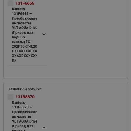
131F6666
Danfoss
131F6666 —
Преобразовате
ль частоты
VLT AQUA Drive
(Привод для
водных
систем) FC-
202P90KT4E20
H1XGXXXXSXX
XXAXBXCXXXX
DX
131B8870
Danfoss
131B8870 —
Преобразовате
ль частоты
VLT AQUA Drive
(Привод для
водных