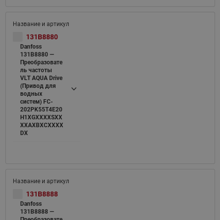
131B8880
Danfoss
131B8880 —
Преобразовате
ль частоты
VLT AQUA Drive
(Привод для
водных
систем) FC-
202PK55T4E20
H1XGXXXXSXX
XXAXBXCXXXX
DX
131B8888
Danfoss
131B8888 —
Преобразовате