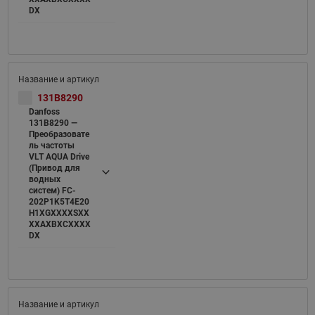
DX
131B8290
Danfoss
131B8290 —
Преобразовате
ль частоты
VLT AQUA Drive
(Привод для
водных
систем) FC-
202P1K5T4E20
H1XGXXXXSXX
XXAXBXCXXXX
DX