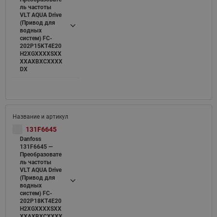
ль частоты
VLT AQUA Drive
(Привод для
водных
систем) FC-
202P15KT4E20
H2XGXXXXSXX
XXAXBXCXXXX
DX
131F6645
Danfoss
131F6645 —
Преобразовате
ль частоты
VLT AQUA Drive
(Привод для
водных
систем) FC-
202P18KT4E20
H2XGXXXXSXX
XXAXBXCXXXX