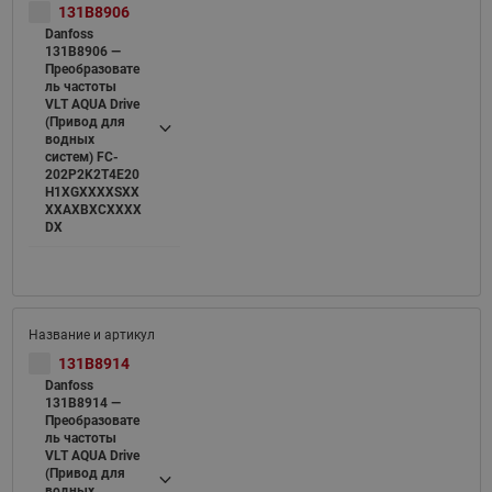
131B8906
Danfoss
131B8906 —
Преобразовате
ль частоты
VLT AQUA Drive
(Привод для
водных
систем) FC-
202P2K2T4E20
H1XGXXXXSXX
XXAXBXCXXXX
DX
131B8914
Danfoss
131B8914 —
Преобразовате
ль частоты
VLT AQUA Drive
(Привод для
водных