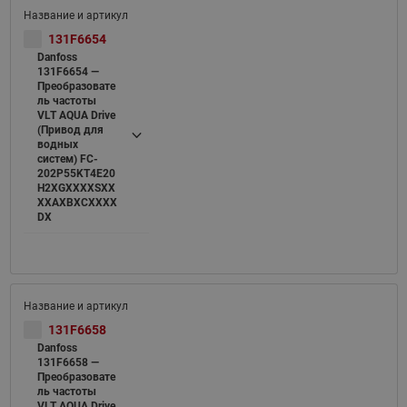
131F6654
Danfoss
131F6654 —
Преобразовате
ль частоты
VLT AQUA Drive
(Привод для
водных
систем) FC-
202P55KT4E20
H2XGXXXXSXX
XXAXBXCXXXX
DX
131F6658
Danfoss
131F6658 —
Преобразовате
ль частоты
VLT AQUA Drive