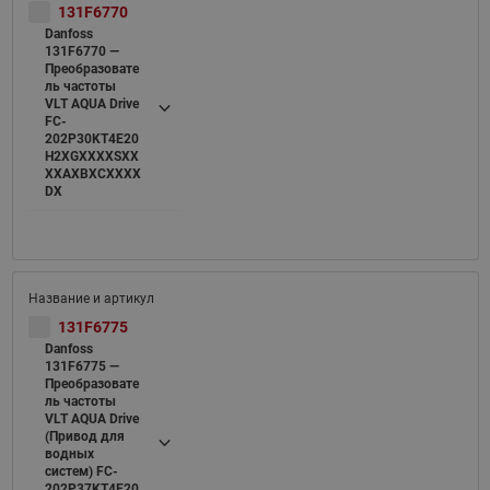
131F6770
Danfoss
131F6770 —
Преобразовате
ль частоты
VLT AQUA Drive
FC-
202P30KT4E20
H2XGXXXXSXX
XXAXBXCXXXX
DX
131F6775
Danfoss
131F6775 —
Преобразовате
ль частоты
VLT AQUA Drive
(Привод для
водных
систем) FC-
202P37KT4E20