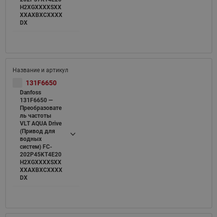
H2XGXXXXSXX
XXAXBXCXXXX
DX
131F6650
Danfoss
131F6650 —
Преобразовате
ль частоты
VLT AQUA Drive
(Привод для
водных
систем) FC-
202P45KT4E20
H2XGXXXXSXX
XXAXBXCXXXX
DX