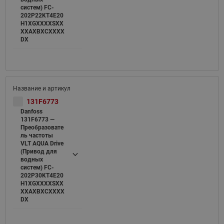
систем) FC-
202P22KT4E20
H1XGXXXXSXX
XXAXBXCXXXX
DX
131F6773
Danfoss
131F6773 —
Преобразовате
ль частоты
VLT AQUA Drive
(Привод для
водных
систем) FC-
202P30KT4E20
H1XGXXXXSXX
XXAXBXCXXXX
DX