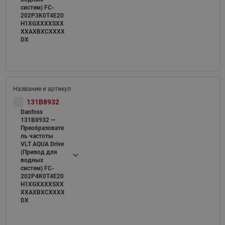
систем) FC-
202P3K0T4E20
H1XGXXXXSXX
XXAXBXCXXXX
DX
131B8932
Danfoss
131B8932 —
Преобразовате
ль частоты
VLT AQUA Drive
(Привод для
водных
систем) FC-
202P4K0T4E20
H1XGXXXXSXX
XXAXBXCXXXX
DX