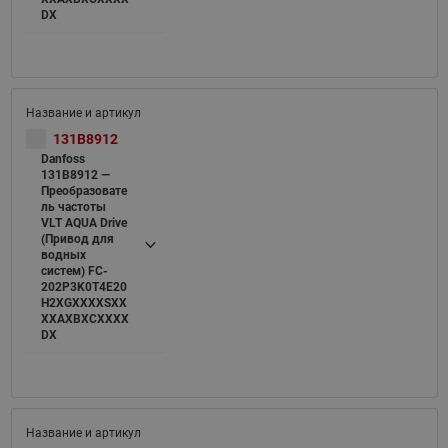
DX
131B8912
Danfoss
131B8912 —
Преобразовате
ль частоты
VLT AQUA Drive
(Привод для
водных
систем) FC-
202P3K0T4E20
H2XGXXXXSXX
XXAXBXCXXXX
DX