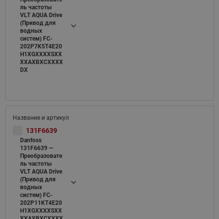
ль частоты
VLT AQUA Drive
(Привод для
водных
систем) FC-
202P7K5T4E20
H1XGXXXXSXX
XXAXBXCXXXX
DX
131F6639
Danfoss
131F6639 —
Преобразовате
ль частоты
VLT AQUA Drive
(Привод для
водных
систем) FC-
202P11KT4E20
H1XGXXXXSXX
XXAXBXCXXXX