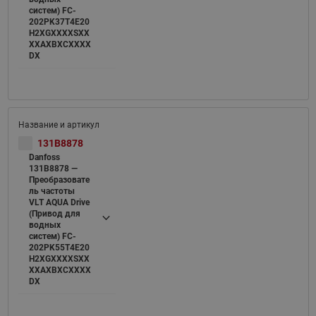
систем) FC-
202PK37T4E20
H2XGXXXXSXX
XXAXBXCXXXX
DX
131B8878
Danfoss
131B8878 —
Преобразовате
ль частоты
VLT AQUA Drive
(Привод для
водных
систем) FC-
202PK55T4E20
H2XGXXXXSXX
XXAXBXCXXXX
DX