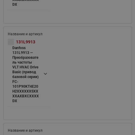
DX
131L9913
Danfoss
131L9913 —
Преобразовате
ль частоты
VLT HVAC Drive
Basic (привод
базовой серии)
FC-
101P90KT4E20
H2XXXXXXSXX
XXAXBXCXXXX
DX