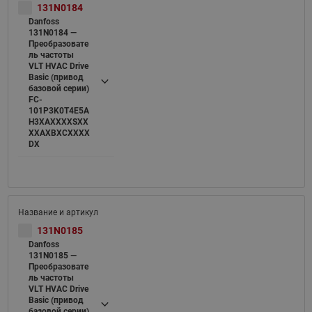
131N0184
Danfoss
131N0184 —
Преобразовате
ль частоты
VLT HVAC Drive
Basic (привод
базовой серии)
FC-
101P3K0T4E5A
H3XAXXXXSXX
XXAXBXCXXXX
DX
131N0185
Danfoss
131N0185 —
Преобразовате
ль частоты
VLT HVAC Drive
Basic (привод
базовой серии)