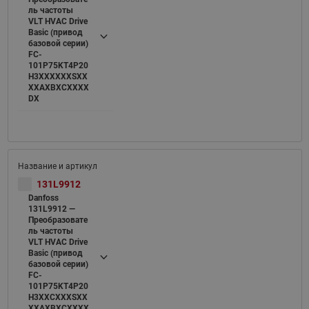
ль частоты
VLT HVAC Drive
Basic (привод
базовой серии)
FC-
101P75KT4P20
H3XXXXXXSXX
XXAXBXCXXXX
DX
131L9912
Danfoss
131L9912 —
Преобразовате
ль частоты
VLT HVAC Drive
Basic (привод
базовой серии)
FC-
101P75KT4P20
H3XXCXXXSXX
XXAXBXCXXXX