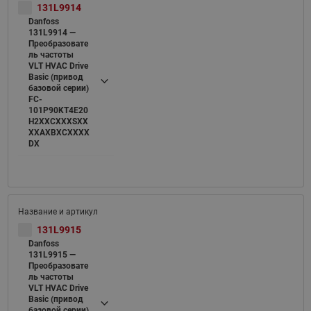
131L9914
Danfoss
131L9914 —
Преобразовате
ль частоты
VLT HVAC Drive
Basic (привод
базовой серии)
FC-
101P90KT4E20
H2XXCXXXSXX
XXAXBXCXXXX
DX
131L9915
Danfoss
131L9915 —
Преобразовате
ль частоты
VLT HVAC Drive
Basic (привод
базовой серии)