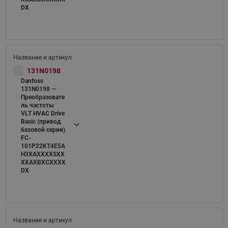
DX
131N0198
Danfoss
131N0198 —
Преобразовате
ль частоты
VLT HVAC Drive
Basic (привод
базовой серии)
FC-
101P22KT4E5A
H3XAXXXXSXX
XXAXBXCXXXX
DX