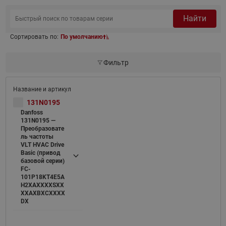
Найти
Сортировать по:
По умолчанию
Фильтр
131N0195
Danfoss
131N0195 —
Преобразовате
ль частоты
VLT HVAC Drive
Basic (привод
базовой серии)
FC-
101P18KT4E5A
H2XAXXXXSXX
XXAXBXCXXXX
DX