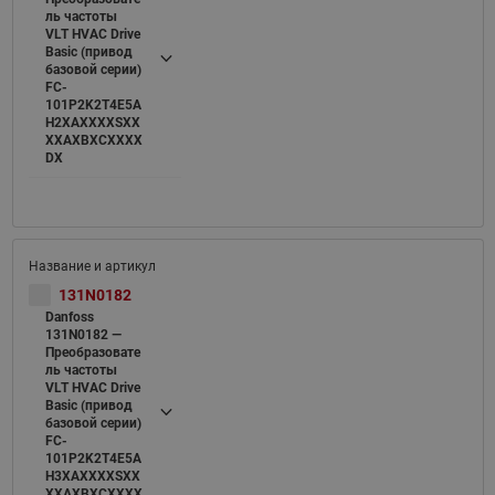
ль частоты
VLT HVAC Drive
Basic (привод
базовой серии)
FC-
101P2K2T4E5A
H2XAXXXXSXX
XXAXBXCXXXX
DX
131N0182
Danfoss
131N0182 —
Преобразовате
ль частоты
VLT HVAC Drive
Basic (привод
базовой серии)
FC-
101P2K2T4E5A
H3XAXXXXSXX
XXAXBXCXXXX