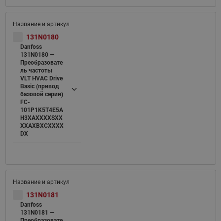
131N0180
Danfoss
131N0180 —
Преобразовате
ль частоты
VLT HVAC Drive
Basic (привод
базовой серии)
FC-
101P1K5T4E5A
H3XAXXXXSXX
XXAXBXCXXXX
DX
131N0181
Danfoss
131N0181 —
Преобразовате