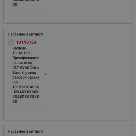
DX
131N0183
Danfoss
131N0183 —
Преобразовате
ль частоты
VLT HVAC Drive
Basic (привод
базовой серии)
FC-
101P3K0T4E5A
H2XAXXXXSXX
XXAXBXCXXXX
DX