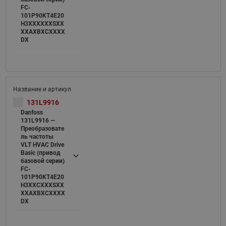
FC-
101P90KT4E20
H3XXXXXXSXX
XXAXBXCXXXX
DX
131L9916
Danfoss
131L9916 —
Преобразовате
ль частоты
VLT HVAC Drive
Basic (привод
базовой серии)
FC-
101P90KT4E20
H3XXCXXXSXX
XXAXBXCXXXX
DX