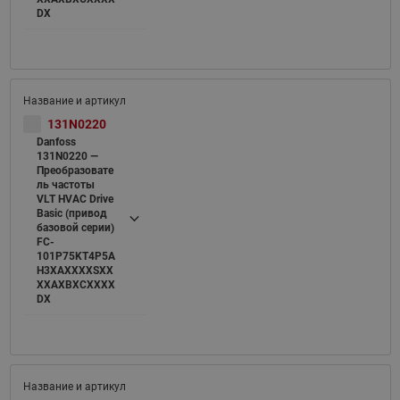
DX
131N0220
Danfoss
131N0220 —
Преобразовате
ль частоты
VLT HVAC Drive
Basic (привод
базовой серии)
FC-
101P75KT4P5A
H3XAXXXXSXX
XXAXBXCXXXX
DX