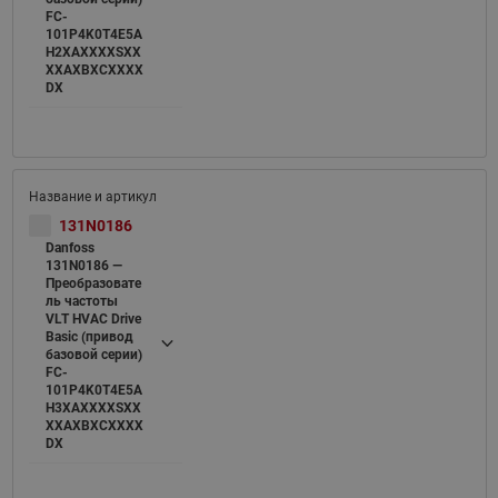
FC-
101P4K0T4E5A
H2XAXXXXSXX
XXAXBXCXXXX
DX
131N0186
Danfoss
131N0186 —
Преобразовате
ль частоты
VLT HVAC Drive
Basic (привод
базовой серии)
FC-
101P4K0T4E5A
H3XAXXXXSXX
XXAXBXCXXXX
DX