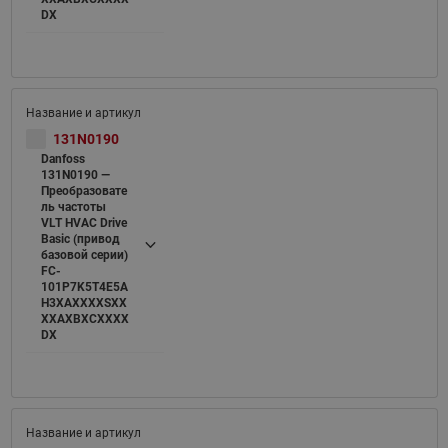
DX
131N0190
Danfoss
131N0190 —
Преобразовате
ль частоты
VLT HVAC Drive
Basic (привод
базовой серии)
FC-
101P7K5T4E5A
H3XAXXXXSXX
XXAXBXCXXXX
DX