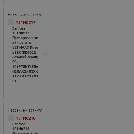
131N0217
Danfoss
131N0217 —
Преобразовате
ль частоты
VLT HVAC Drive
Basic (привод
базовой серии)
FC-
101P75KT4E5A
H2XAXXXXSXX
XXAXBXCXXXX
DX
131N0218
Danfoss
131N0218 —
Преобразовате