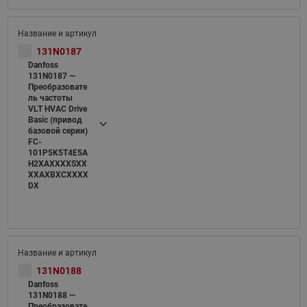
131N0187
Danfoss
131N0187 —
Преобразовате
ль частоты
VLT HVAC Drive
Basic (привод
базовой серии)
FC-
101P5K5T4E5A
H2XAXXXXSXX
XXAXBXCXXXX
DX
131N0188
Danfoss
131N0188 —
Преобразовате