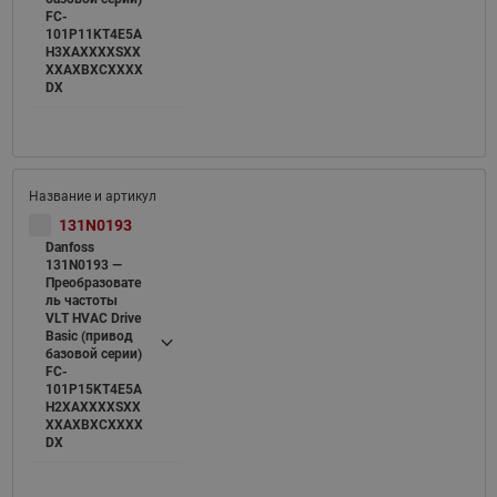
FC-
101P11KT4E5A
H3XAXXXXSXX
XXAXBXCXXXX
DX
131N0193
Danfoss
131N0193 —
Преобразовате
ль частоты
VLT HVAC Drive
Basic (привод
базовой серии)
FC-
101P15KT4E5A
H2XAXXXXSXX
XXAXBXCXXXX
DX