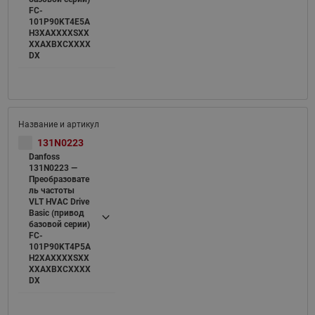
FC-
101P90KT4E5A
H3XAXXXXSXX
XXAXBXCXXXX
DX
131N0223
Danfoss
131N0223 —
Преобразовате
ль частоты
VLT HVAC Drive
Basic (привод
базовой серии)
FC-
101P90KT4P5A
H2XAXXXXSXX
XXAXBXCXXXX
DX