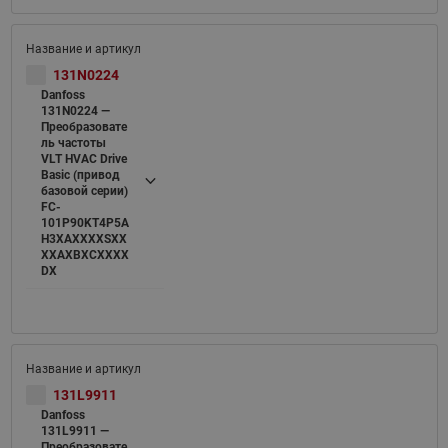
131N0224
Danfoss
131N0224 —
Преобразовате
ль частоты
VLT HVAC Drive
Basic (привод
базовой серии)
FC-
101P90KT4P5A
H3XAXXXXSXX
XXAXBXCXXXX
DX
131L9911
Danfoss
131L9911 —
Преобразовате