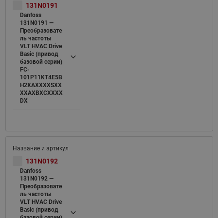
131N0191
Danfoss
131N0191 —
Преобразовате
ль частоты
VLT HVAC Drive
Basic (привод
базовой серии)
FC-
101P11KT4E5B
H2XAXXXXSXX
XXAXBXCXXXX
DX
131N0192
Danfoss
131N0192 —
Преобразовате
ль частоты
VLT HVAC Drive
Basic (привод
базовой серии)