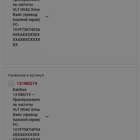
ль частоты
VLT HVAC Drive
Basic (привод
базовой серии)
FC-
101P75KT4E5A
H3XAXXXXSXX
XXAXBXCXXXX
DX
131N0219
Danfoss
131N0219 —
Преобразовате
ль частоты
VLT HVAC Drive
Basic (привод
базовой серии)
FC-
101P75KT4P5A
H2XAXXXXSXX
XXAXBXCXXXX