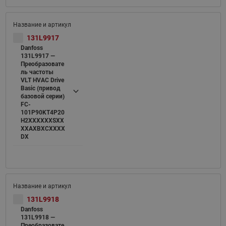
131L9917
Danfoss
131L9917 —
Преобразовате
ль частоты
VLT HVAC Drive
Basic (привод
базовой серии)
FC-
101P90KT4P20
H2XXXXXXSXX
XXAXBXCXXXX
DX
131L9918
Danfoss
131L9918 —
Преобразовате