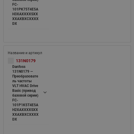
FC-
101PK75T4E5A
H3XAXXXXSXX
XXAXBXCXXXX
DX
131N0179
Danfoss
131N0179 —
Преобразовате
ль частоты
VLT HVAC Drive
Basic (привод
базовой серии)
FC-
101P1K5T4E5A
H2XAXXXXSXX
XXAXBXCXXXX
DX