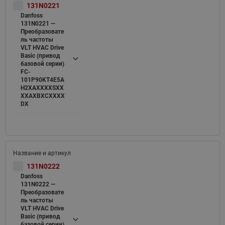
131N0221
Danfoss
131N0221 —
Преобразовате
ль частоты
VLT HVAC Drive
Basic (привод
базовой серии)
FC-
101P90KT4E5A
H2XAXXXXSXX
XXAXBXCXXXX
DX
131N0222
Danfoss
131N0222 —
Преобразовате
ль частоты
VLT HVAC Drive
Basic (привод
базовой серии)