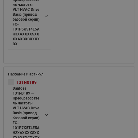
ль частоты
VLT HVAC Drive
Basic (привод
базовой серии)
FC-
101P5K5T4E5A
H3XAXXXXSXX
XXAXBXCXXXX
DX
131N0189
Danfoss
131N0189 —
Преобразовате
ль частоты
VLT HVAC Drive
Basic (привод
базовой серии)
FC-
101P7K5T4E5A
H2XAXXXXSXX
XXAXBXCXXXX