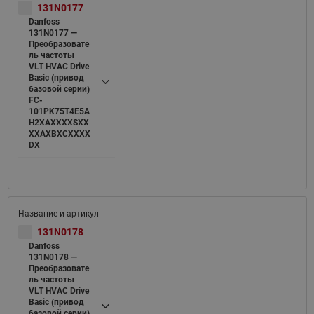
131N0177
Danfoss
131N0177 —
Преобразовате
ль частоты
VLT HVAC Drive
Basic (привод
базовой серии)
FC-
101PK75T4E5A
H2XAXXXXSXX
XXAXBXCXXXX
DX
131N0178
Danfoss
131N0178 —
Преобразовате
ль частоты
VLT HVAC Drive
Basic (привод
базовой серии)