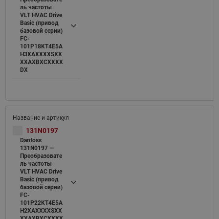
ль частоты
VLT HVAC Drive
Basic (привод
базовой серии)
FC-
101P18KT4E5A
H3XAXXXXSXX
XXAXBXCXXXX
DX
131N0197
Danfoss
131N0197 —
Преобразовате
ль частоты
VLT HVAC Drive
Basic (привод
базовой серии)
FC-
101P22KT4E5A
H2XAXXXXSXX
XXAXBXCXXXX