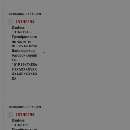
131N0194
Danfoss
131N0194 —
Преобразовате
ль частоты
VLT HVAC Drive
Basic (привод
базовой серии)
FC-
101P15KT4E5A
H3XAXXXXSXX
XXAXBXCXXXX
DX
131N0196
Danfoss
131N0196 —
Преобразовате