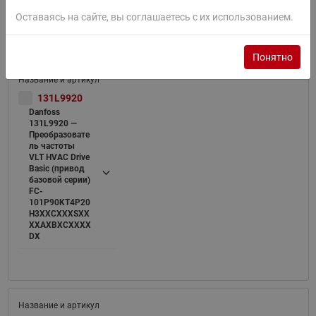
DX
Оставаясь на сайте, вы соглашаетесь с их использованием.
Понятно
131L9920
Danfoss
131L9920 —
Преобразовате
ль частоты
VLT HVAC Drive
Basic (привод
базовой серии)
FC-
101P90KT4P20
H3XXCXXXSXX
XXAXBXCXXXX
DX