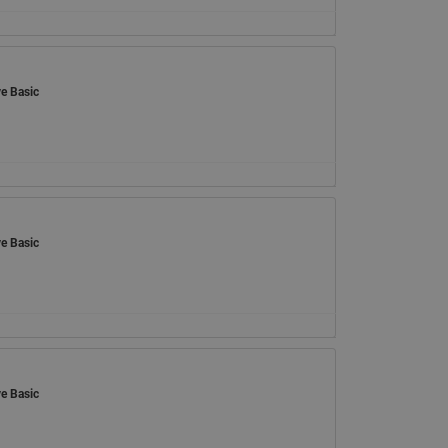
065B82xxR)
Латунные фильтры сетчатые
Ридан (код 065B82xxR)
Воздухоотводчики Airvent-R
e Basic
Ридан (код 06582xxR)
e Basic
e Basic