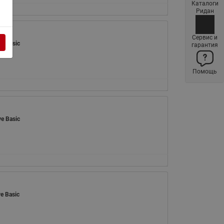
Каталоги
Латунные фильтры сетчатые
Ридан
Ридан (код 065B83xxR)
Нержавеющие фильтры
Сервис и
e Basic
гарантия
сетчатые Ридан
Воздухоотводчики Airvent-R
Помощь
(Вентиляция) Ридан (код
06583xxR)
Компенсаторы осевые
сильфонные Ридан
e Basic
Регуляторы давления Ридан
Клапаны редукционные Ридан
Гибкие вставки
Предохранительные клапаны
RSV
e Basic
Латунные краны шаровые
запорные Ридан (код