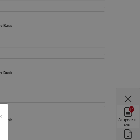
ы
Нержавеющие краны шаровые
запорные Ридан
Затворы дисковые Ридан
e Basic
Латунные обратные клапаны
Ридан
Чугунные обратные клапаны/
затворы Ридан
Нержавеющие обратные
e Basic
клапаны Ридан
Фильтры сетчатые Ридан ФСФ
Балансировочные клапаны для
наружных систем
₽
Сильфонные компенсаторы
для наружных систем
Запросить
e Basic
счет
Фильтры сетчатые Ридан ФСФ
для наружных систем