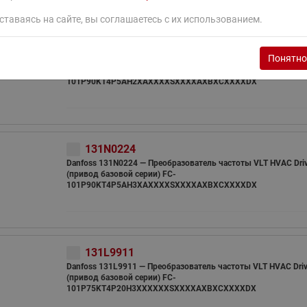
ставаясь на сайте, вы соглашаетесь с их использованием.
131N0223
Понятно
Danfoss 131N0223 — Преобразователь частоты VLT HVAC Driv
(привод базовой серии) FC-
101P90KT4P5AH2XAXXXXSXXXXAXBXCXXXXDX
131N0224
Danfoss 131N0224 — Преобразователь частоты VLT HVAC Driv
(привод базовой серии) FC-
101P90KT4P5AH3XAXXXXSXXXXAXBXCXXXXDX
131L9911
Danfoss 131L9911 — Преобразователь частоты VLT HVAC Driv
(привод базовой серии) FC-
101P75KT4P20H3XXXXXXSXXXXAXBXCXXXXDX