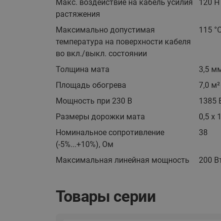
Макс. воздействие на кабель усилия
120 Н
растяжения
Максимально допустимая
115 °С
температура на поверхности кабеля
во вкл./выкл. состоянии
Толщина мата
3,5 м
Площадь обогрева
7,0 м²
Мощность при 230 В
1385 
Размеры дорожки мата
0,5 х 
Номинальное сопротивление
38
(-5%...+10%), Ом
Максимальная линейная мощность
200 В
Товары серии