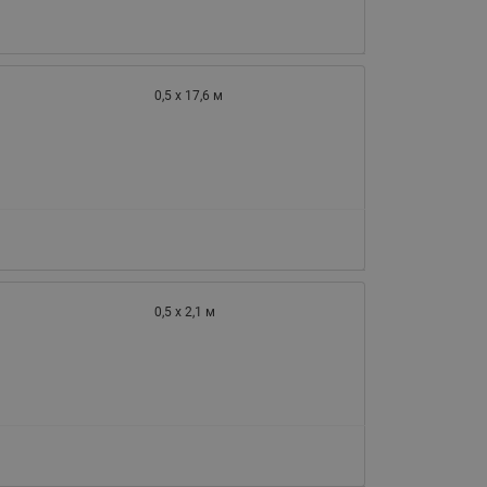
065B82xxR)
Латунные фильтры сетчатые
Ридан (код 065B82xxR)
Воздухоотводчики Airvent-R
0,5 х 17,6 м
Ридан (код 06582xxR)
0,5 х 2,1 м