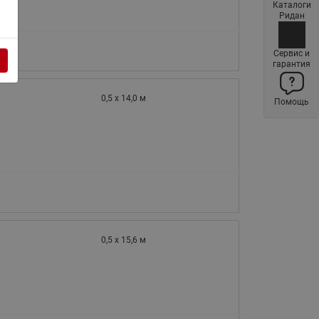
Каталоги
Латунные фильтры сетчатые
Ридан
Ридан (код 065B83xxR)
Нержавеющие фильтры
Сервис и
гарантия
сетчатые Ридан
Воздухоотводчики Airvent-R
0,5 х 14,0 м
Помощь
(Вентиляция) Ридан (код
06583xxR)
Компенсаторы осевые
сильфонные Ридан
Регуляторы давления Ридан
Клапаны редукционные Ридан
Гибкие вставки
0,5 х 15,6 м
Предохранительные клапаны
RSV
Латунные краны шаровые
запорные Ридан (код