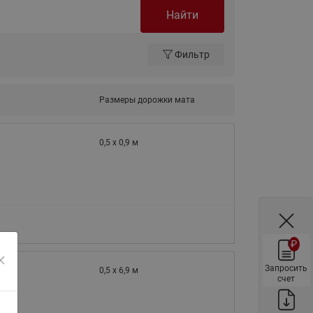
ы
Найти
Нержавеющие краны шаровые
запорные Ридан
Затворы дисковые Ридан
Фильтр
Латунные обратные клапаны
Ридан
Размеры дорожки мата
Чугунные обратные клапаны/
затворы Ридан
0,5 х 0,9 м
Нержавеющие обратные
клапаны Ридан
Фильтры сетчатые Ридан ФСФ
Балансировочные клапаны для
наружных систем
₽
Сильфонные компенсаторы
для наружных систем
Запросить
0,5 х 6,9 м
счет
Фильтры сетчатые Ридан ФСФ
для наружных систем