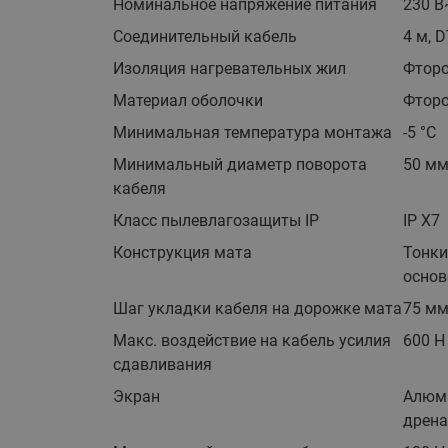
Номинальное напряжение питания
230 В
Соединительный кабель
4 м, 
Изоляция нагревательных жил
Фторо
Материал оболочки
Фтор
Минимальная температура монтажа
-5 °С
Минимальный диаметр поворота
50 м
кабеля
Класс пылевлагозащиты IP
IP X7
Конструкция мата
Тонки
основ
Шаг укладки кабеля на дорожке мата
75 м
Макс. воздействие на кабель усилия
600 Н
сдавливания
Экран
Алюми
дрена