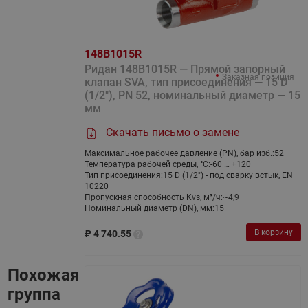
148B1015R
Ридан 148B1015R — Прямой запорный
Заказная позиция
клапан SVA, тип присоединения — 15 D
(1/2"), PN 52, номинальный диаметр — 15
мм
Скачать письмо о замене
Максимальное рабочее давление (PN), бар изб.:
52
Температура рабочей среды, °С:
-60 … +120
Тип присоединения:
15 D (1/2") - под сварку встык, EN
10220
Пропускная способность Kvs, м³/ч:
~4,9
Номинальный диаметр (DN), мм:
15
В корзину
₽
4 740.55
Похожая
группа