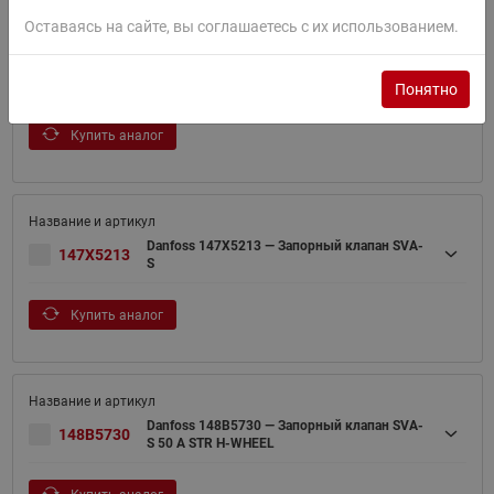
Оставаясь на сайте, вы соглашаетесь с их использованием.
Danfoss 147X5212 — Запорный клапан SVA-
147X5212
S 50 G ANG H-WHEEL
Понятно
Купить аналог
Danfoss 147X5213 — Запорный клапан SVA-
147X5213
S
Купить аналог
Danfoss 148B5730 — Запорный клапан SVA-
148B5730
S 50 A STR H-WHEEL