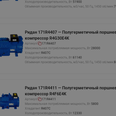
Холодопроизводительность, Вт:
51900
этажные для систем отоп
Объемная производительность, м3/час, 50 Гц, 1450 об/мин:
7
TDU-R Ридан
Показать все
Квартирные станции ШК
Ридан
Учёт тепловой энергии
Чиллеры (холодильн
Ридан 171R4407 — Полугерметичный поршне
Коллекторы
машины)
компрессор R4G30E4K
Квартирные приборы учёта
распределительные
Артикул:
171R4407
Чиллеры с воздушным
Распределители INDIV
Квартирные тепловые пу
Максимальная потребляемая мощность, Вт:
28000
охлаждением конденсато
Хладагент:
R407C
MyFlat
Коммерческий (Общедомовой)
серии RCH
Холодопроизводительность, Вт:
61140
учет тепловой энергии
Объемная производительность, м3/час, 50 Гц, 1450 об/мин:
8
Показать все
Автоматизированная система
учета энергоресурсов
Ридан 171R4411 — Полугерметичный поршне
компрессор R4F6E4K
Узлы регулирования
Преобразователи час
Артикул:
171R4411
приточных установок
Максимальная потребляемая мощность, Вт:
5800
Преобразователь частот
Хладагент:
R407C
Ридан RF-51
Узлы теплоснабжения с 3-
Холодопроизводительность, Вт:
12330