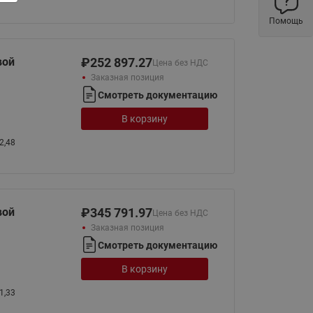
Латунные фильтры сетчатые
Помощь
Ридан (код 065B83xxR)
Нержавеющие фильтры
вой
₽
252 897.27
Цена без НДС
сетчатые Ридан
Заказная позиция
Воздухоотводчики Airvent-R
Смотреть документацию
(Вентиляция) Ридан (код
06583xxR)
В корзину
Компенсаторы осевые
2,48
сильфонные Ридан
Регуляторы давления Ридан
Клапаны редукционные Ридан
вой
₽
345 791.97
Цена без НДС
Гибкие вставки
Заказная позиция
Смотреть документацию
Предохранительные клапаны
RSV
В корзину
Латунные краны шаровые
1,33
запорные Ридан (код