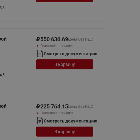
Ридан
ления
3,6
С
ые
Трубопроводная арматура
вой
₽
550 636.69
Цена без НДС
Заказная позиция
Стальные краны запорно-
регулирующие Ридан
Смотреть документацию
нкты
ра
Стальные краны шаровые
В корзину
запорные Ридан
4,5
Привод электрический АМВ
для шаровых кранов RJIP
Premium (Премиум)
Показать все
вой
₽
225 764.15
Краны шаровые чугунные
Цена без НДС
Ридан
Заказная позиция
тоты
Смотреть документацию
Латунные краны шаровые
ы
запорные Ридан (код
В корзину
065B83xxR)