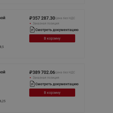
065B82xxR)
Латунные фильтры сетчатые
Ридан (код 065B82xxR)
вой
₽
357 287.30
Цена без НДС
Воздухоотводчики Airvent-R
Заказная позиция
Ридан (код 06582xxR)
Смотреть документацию
В корзину
8,5
вой
₽
389 702.06
Цена без НДС
Заказная позиция
Смотреть документацию
В корзину
6,25