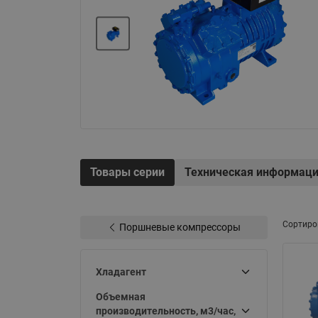
Электрообогрев
Системы водоснабжения
Товары серии
Техническая информац
Сортиро
Поршневые компрессоры
Хладагент
Объемная
производительность, м3/час,