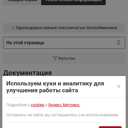
Одноходовые паяные пластинчатые теплообменники
На этой странице
Фильтры
Документация
Используем куки и аналитику для
улучшения работы сайта
Паспорт
Подробнее о
cookies
и
Яндекс.Метрике.
Руководство
Оставаясь на сайте, вы соглашаетесь с их использованием.