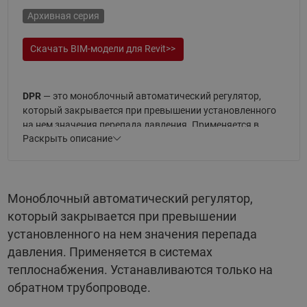
Архивная серия
Скачать BIM-модели для Revit>>
DPR
— это моноблочный автоматический регулятор,
который закрывается при превышении установленного
на нем значения перепада давления. Применяется в
Раскрыть описание
системах теплоснабжения.
Регуляторы
DPR
, представленные в данном разделе,
устанавливаются только на обратном трубопроводе.
Моноблочный автоматический регулятор,
Моноблок DPR включает в себя клапан, регулирующий
который закрывается при превышении
блок с диафрагменным элементом и импульсную трубку
установленного на нем значения перепада
между ними, вторая импульсная трубка AV в комплект не
давления. Применяется в системах
входит и заказывается отдельно.
теплоснабжения. Устанавливаются только на
Теплоноситель, применяемый с клапанами — вода или
обратном трубопроводе.
водогликолевые смеси до 30 % с температурой до 150 °С и