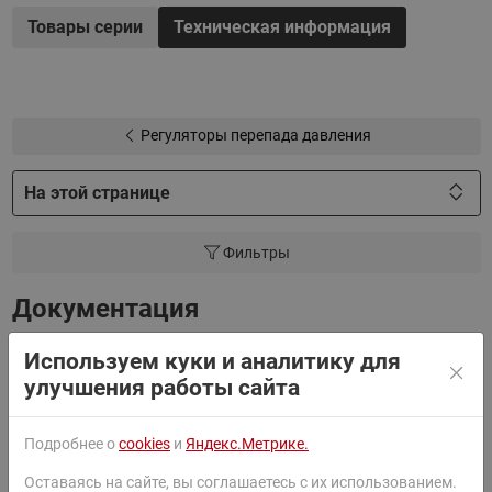
условным давлением PN 25 бар.
Товары серии
Техническая информация
Моноблочные регуляторы перепада давления
DPR
представлены в нескольких исполнениях:
С диаметрами от 15 до 50 мм и пропускной
Регуляторы перепада давления
способностью от 0,4 до 25 м3/ч;
С наружной резьбой и фланцами;
На этой странице
C диапазонами настройки перепада давления 0,2-
1,0 и 0,3-2,0 бар.
Фильтры
Документация
Используем куки и аналитику для
улучшения работы сайта
Паспорт
Подробнее о
cookies
и
Яндекс.Метрике.
Руководство
Оставаясь на сайте, вы соглашаетесь с их использованием.