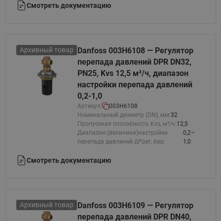
Смотреть документацию
Архивный товар
Danfoss 003H6108 — Регулятор
перепада давлений DPR DN32,
PN25, Kvs 12,5 м³/ч, диапазон
настройки перепада давлений
0,2-1,0
Артикул:
003H6108
Номинальный диаметр (DN), мм:
32
Пропускная способность Kvs, м³/ч:
12,5
Диапазон (величина)настройки
0,2–
перепада давлений ΔРрег, бар:
1,0
Смотреть документацию
Архивный товар
Danfoss 003H6109 — Регулятор
перепада давлений DPR DN40,