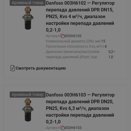
Архивный товар
Danfoss 003H6102 — Регулятор
перепада давлений DPR DN15,
PN25, Kvs 4 м³/ч, диапазон
настройки перепада давлений
0,2-1,0
Артикул:
003H6102
Номинальный диаметр (DN), мм:
15
Пропускная способность Kvs, м³/ч:
4
Диапазон (величина)настройки
0,2–
перепада давлений ΔРрег, бар:
1,0
Смотреть документацию
Архивный товар
Danfoss 003H6103 — Регулятор
перепада давлений DPR DN20,
PN25, Kvs 6,3 м³/ч, диапазон
настройки перепада давлений
0,2-1,0
Артикул:
003H6103