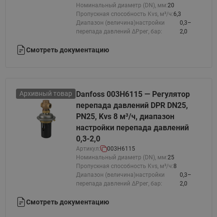
Номинальный диаметр (DN), мм:
20
Пропускная способность Kvs, м³/ч:
6,3
Диапазон (величина)настройки
0,3–
перепада давлений ΔРрег, бар:
2,0
Смотреть документацию
Архивный товар
Danfoss 003H6115 — Регулятор
перепада давлений DPR DN25,
PN25, Kvs 8 м³/ч, диапазон
настройки перепада давлений
0,3-2,0
Артикул:
003H6115
Номинальный диаметр (DN), мм:
25
Пропускная способность Kvs, м³/ч:
8
Диапазон (величина)настройки
0,3–
перепада давлений ΔРрег, бар:
2,0
Смотреть документацию