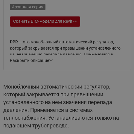
Архивная серия
Скачать BIM-модели для Revit>>
DPR
— это моноблочный автоматический регулятор,
который закрывается при превышении установленного
на нем значения перепада давления. Применяется в
Раскрыть описание
системах теплоснабжения.
Регуляторы
DPR
, представленные в данном разделе,
устанавливаются только на подающем трубопроводе.
Моноблочный автоматический регулятор,
Моноблок DPR включает в себя клапан и регулирующий
который закрывается при превышении
блок с диафрагменным элементом. Две импульсные
установленного на нем значения перепада
трубки AV для регулятора не входят в комплект и
давления. Применяется в системах
заказываются отдельно.
теплоснабжения. Устанавливаются только на
Теплоноситель, применяемый с клапанами — вода или
подающем трубопроводе.
водогликолевые смеси до 30% с температурой до 150 °С и