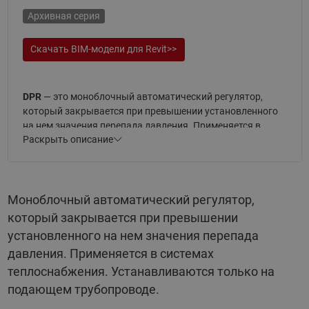
Архивная серия
Скачать BIM-модели для Revit>>
DPR
— это моноблочный автоматический регулятор,
который закрывается при превышении установленного
на нем значения перепада давления. Применяется в
Раскрыть описание
системах теплоснабжения.
Регуляторы
DPR
, представленные в данном разделе,
устанавливаются только на подающем трубопроводе.
Моноблочный автоматический регулятор,
Моноблок DPR включает в себя клапан и регулирующий
который закрывается при превышении
блок с диафрагменным элементом. Две импульсные
установленного на нем значения перепада
трубки AV для регулятора не входят в комплект и
давления. Применяется в системах
заказываются отдельно.
теплоснабжения. Устанавливаются только на
Теплоноситель, применяемый с клапанами — вода или
подающем трубопроводе.
водогликолевые смеси до 30% с температурой до 150 °С и