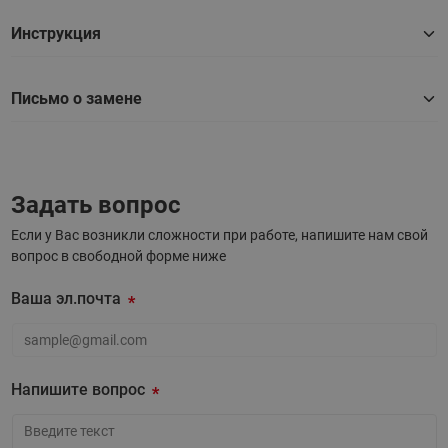
эксплуатационные характеристики теплосетей.
Уникальные интеллектуальные функции оптимизации
Инструкция
iNET и iSET позволяют еще больше увеличить
энергоэффективность систем.
Письмо о замене
Оптимизация ΔT: с
нижение затрат на генерацию
первичной энергии минимум на 1 % на каждые 3 К
увеличения ΔТ.
Подробнее.
Оптимальное устройство сети:
сокращение
Задать вопрос
капитальных затрат почти на 17 %.
Подробнее.
Если у Вас возникли сложности при работе, напишите нам свой
Источники и распределение тепла:
доля
вопрос в свободной форме ниже
возобновляемых источников энергии составляет
минимум 27 %, снижение выработки энергии на
Ваша эл.почта
пике графика нагрузки — до 20 %, ежегодная
экономия энергоресурсов — более 1,5 %.
Подробнее.
Ваша эл.почта
Напишите вопрос