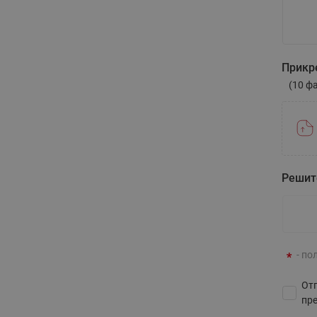
Напиши
Прикр
(10 ф
Решит
- по
Отп
пр