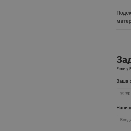
Подск
матер
За
Если у 
Ваша 
Ваша э
Напиш