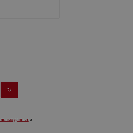
065B82xxR)
Латунные фильтры сетчатые
Ридан (код 065B82xxR)
Воздухоотводчики Airvent-R
Ридан (код 06582xxR)
↻
альных данных
и