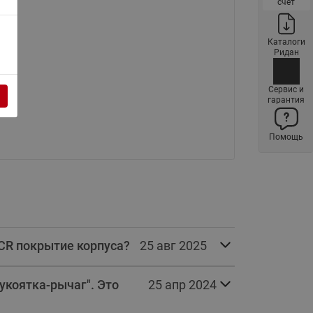
счет
ы
Нержавеющие краны шаровые
запорные Ридан
Каталоги
Затворы дисковые Ридан
Ридан
Латунные обратные клапаны
Сервис и
Ридан
гарантия
Чугунные обратные клапаны/
затворы Ридан
Помощь
Нержавеющие обратные
клапаны Ридан
Фильтры сетчатые Ридан ФСФ
Балансировочные клапаны для
наружных систем
/CR покрытие корпуса?
25 авг 2025
Сильфонные компенсаторы
для наружных систем
укоятка-рычаг". Это
25 апр 2024
Фильтры сетчатые Ридан ФСФ
для наружных систем