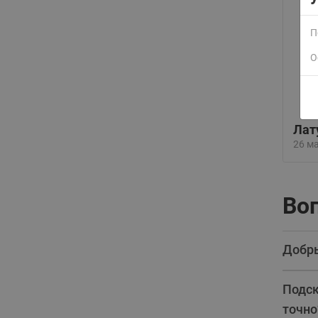
П
О
Лат
ВСЯ ПРОДУКЦИЯ
26 м
Воп
Добры
Подск
точно