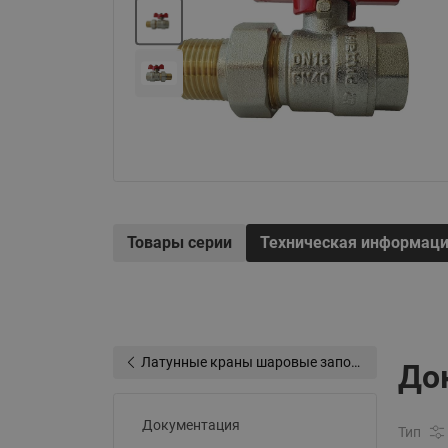
Электрообогрев
Системы водоснабжения
Товары серии
Техническая информац
Латунные краны шаровые запорные Ридан (код 065B83xxR)
До
Документация
Тип