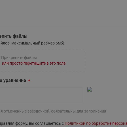
этажные для систем отоп
TDU-R Ридан
Показать все
Квартирные станции ШК
Ридан
те вопрос
Учёт тепловой энергии
Чиллеры (холодильн
епить файлы
Коллекторы
машины)
Квартирные приборы учёта
айлов, максимальный размер 5мб)
распределительные
Чиллеры с воздушным
Распределители INDIV
Квартирные тепловые пу
охлаждением конденсато
Прикрепите файлы
MyFlat
Коммерческий (Общедомовой)
серии RCH
или просто перетащите в это поле
учет тепловой энергии
Показать все
Автоматизированная система
е уравнение
учета энергоресурсов
Узлы регулирования
Преобразователи час
ля отмеченные звёздочкой, обязательны для заполнения
приточных установок
Преобразователь частот
Ридан RF-51
равляя форму, вы соглашаетесь с
Политикой по обработке персон
Узлы теплоснабжения с 3-