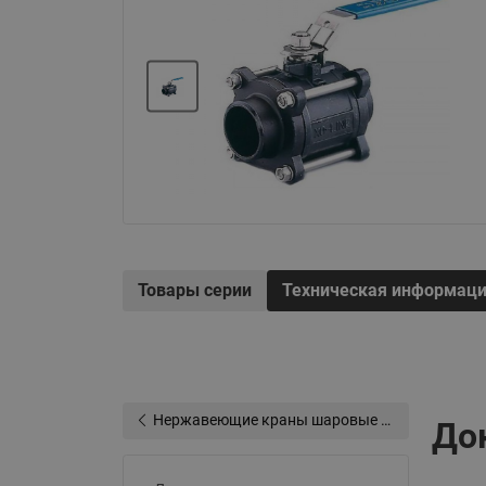
Электрообогрев
Системы водоснабжения
Товары серии
Техническая информац
Нержавеющие краны шаровые запорные Ридан
До