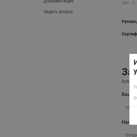
Документация
Тип
Задать вопрос
Руково
Сертиф
За
Если у 
П
Ваша 
О
Ваша э
Напиш