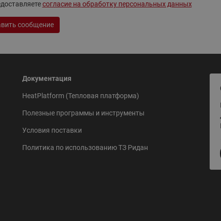
едоставляете
согласие на обработку персональных данных
ходовыми клапанами
Преобразователь частот
Ридан RF-101
Узлы холодоснабжения с 3-
вить сообщение
ходовыми клапанами
Узлы теплоснабжения с
комбинированным клапаном
AQT(F)-R
Документация
HeatPlatform (Тепловая платформа)
Полезные программы и инструменты
Условия поставки
Политика по использованию ТЗ Ридан