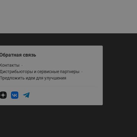
ы
Нержавеющие краны шаровые
запорные Ридан
Затворы дисковые Ридан
Латунные обратные клапаны
Ридан
Чугунные обратные клапаны/
Обратная связь
затворы Ридан
Контакты
Нержавеющие обратные
Дистрибьюторы и сервисные партнеры
клапаны Ридан
Предложить идеи для улучшения
Фильтры сетчатые Ридан ФСФ
Балансировочные клапаны для
наружных систем
Сильфонные компенсаторы
для наружных систем
Фильтры сетчатые Ридан ФСФ
для наружных систем