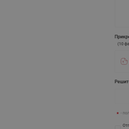
Напиши
Прикр
(10 ф
Решит
- по
Отп