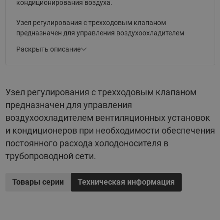
кондиционирования воздуха.
Узел регулирования с трехходовым клапаном
предназначен для управления воздухоохладителем
вентиляционных установок и кондиционеров при
Раскрыть описание
необходимости обеспечения постоянного расхода
холодоносителя в трубопроводной сети.
Применение комплектных узлов и деталей полной
Узел регулирования с трехходовым клапаном
заводской готовности обеспечивает сокращение сроков
предназначен для управления
и повышение качества проектных и монтажных работ, а
также способствует надежности систем в процессе их
воздухоохладителем вентиляционных установок
эксплуатации.
и кондиционеров при необходимости обеспечения
постоянного расхода холодоносителя в
трубопроводной сети.
Товары серии
Техническая информация