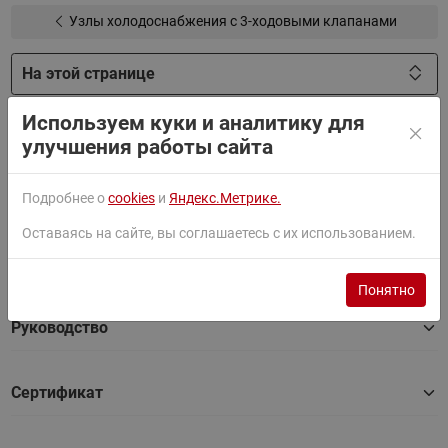
Узлы холодоснабжения с 3-ходовыми клапанами
На этой странице
Используем куки и аналитику для
Фильтры
улучшения работы сайта
Документация
Подробнее о
cookies
и
Яндекс.Метрике.
Оставаясь на сайте, вы соглашаетесь с их использованием.
Паспорт
Понятно
Руководство
Сертификат