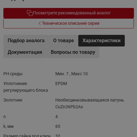
Посмотрите рекомендованный аналог
Техническое описание серии
Подбор аналога
О товаре
Характеристики
Документация
Вопросы по товару
PH среды
Мин. 7 , Макс 10
Уплотнение
EPDM
регулирующего блока
Золотник
Необесцинковывающаяся латунь
CuZn36Pb2As
n
4
k, мм
65
Размер гайки под ключ
32