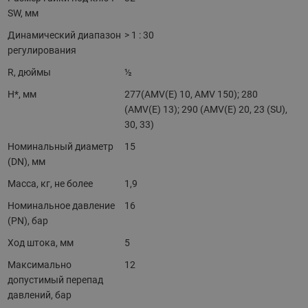
SW, мм
Динамический диапазон
> 1 : 30
регулирования
R, дюймы
½
H*, мм
277(AMV(E) 10, AMV 150); 280
(AMV(E) 13); 290 (AMV(E) 20, 23 (SU),
30, 33)
Номинальный диаметр
15
(DN), мм
Масса, кг, не более
1,9
Номинальное давление
16
(PN), бар
Ход штока, мм
5
Максимально
12
допустимый перепад
давлений, бар