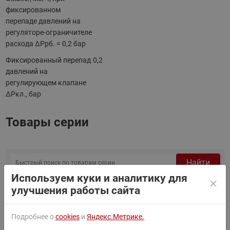
фиксированном
перепаде давлений на
регуляторе-ограничителе
расхода ΔРрб. = 0,2 бар
Фиксированный перепад
0,2
давлений на
регулирующем клапане
ΔРкл., бар
Товары серии
Найти
Используем куки и аналитику для
Сортировать по:
По умолчанию
улучшения работы сайта
Фильтр
Подробнее о
cookies
и
Яндекс.Метрике.