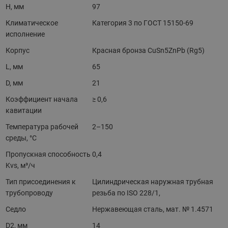
H, мм
97
Климатическое
Категория 3 по ГОСТ 15150-69
исполнение
Корпус
Красная бронза CuSn5ZnPb (Rg5)
L, мм
65
D, мм
21
Коэффициент начала
≥ 0,6
кавитации
Температура рабочей
2–150
среды, °С
Пропускная способность
0,4
Kvs, м³/ч
Тип присоединения к
Цилиндрическая наружная трубная
трубопроводу
резьба по ISO 228/1,
Седло
Нержавеющая сталь, мат. № 1.4571
D2, мм
14