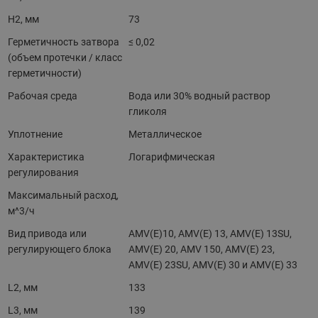
H2, мм
73
Герметичность затвора
≤ 0,02
(объем протечки / класс
герметичности)
Рабочая среда
Вода или 30% водный раствор
гликоля
Уплотнение
Металлическое
Характеристика
Логарифмическая
регулирования
Максимальный расход,
м^3/ч
Вид привода или
AMV(E)10, AMV(E) 13, AMV(Е) 13SU,
регулирующего блока
AMV(E) 20, AMV 150, AMV(E) 23,
AMV(E) 23SU, AMV(Е) 30 и AMV(E) 33
L2, мм
133
L3, мм
139