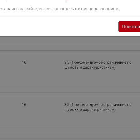
ставаясь на сайте, вы соглашаетесь с их использованием.
16
2,5 (1-рекомендуемое ограничение по
шумовым характеристикам)
Понятно
16
3,5 (1-рекомендуемое ограничение по
шумовым характеристикам)
16
3,5 (1-рекомендуемое ограничение по
шумовым характеристикам)