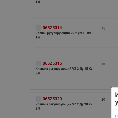
1.0
065Z5314
15
Клапан ругулирующий VZ 2 Ду 15 Kv
1.6
ВСЯ ПРОДУКЦИЯ
065Z5315
15
Клапана регулирующий VZ 2 Ду 15 Kv
2,5
065Z5320
20
Клапана регулирующий VZ 2 Ду 20 Kv
2,5
П