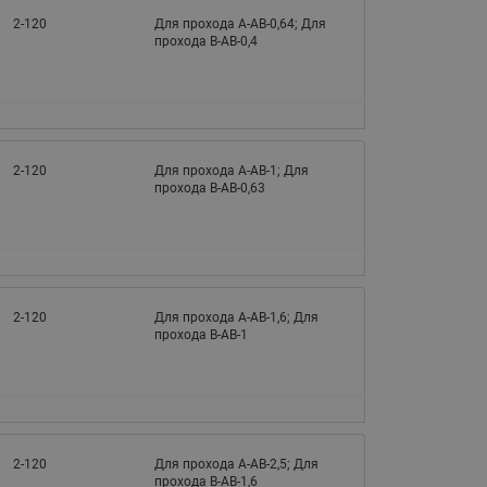
065B82xxR)
2-120
Для прохода A-AB-0,64; Для
Латунные фильтры сетчатые
прохода B-AB-0,4
Ридан (код 065B82xxR)
Воздухоотводчики Airvent-R
Ридан (код 06582xxR)
2-120
Для прохода A-AB-1; Для
прохода B-AB-0,63
2-120
Для прохода A-AB-1,6; Для
прохода B-AB-1
2-120
Для прохода A-AB-2,5; Для
прохода B-AB-1,6