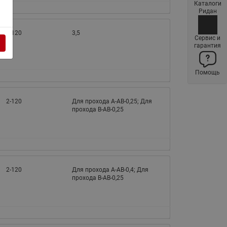
Каталоги
Латунные фильтры сетчатые
Ридан
Ридан (код 065B83xxR)
2-120
3,5
Нержавеющие фильтры
Сервис и
гарантия
сетчатые Ридан
Воздухоотводчики Airvent-R
Помощь
(Вентиляция) Ридан (код
06583xxR)
Компенсаторы осевые
2-120
Для прохода A-AB-0,25; Для
прохода B-AB-0,25
сильфонные Ридан
Регуляторы давления Ридан
Клапаны редукционные Ридан
Гибкие вставки
2-120
Для прохода A-AB-0,4; Для
прохода B-AB-0,25
Предохранительные клапаны
RSV
Латунные краны шаровые
запорные Ридан (код