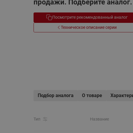
продажи. Подберите аналог.
Электрообогрев
Системы водоснабжения
Посмотрите рекомендованный аналог
Техническое описание серии
Подбор аналога
О товаре
Характер
Тип
Название