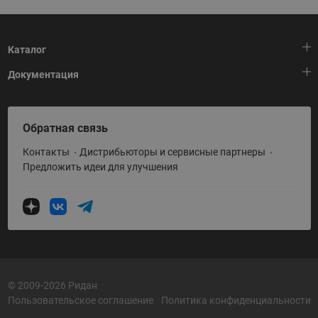
Каталог
Документация
Тепловая автоматика
Холодильная техника
HeatPlatform (Тепловая платформа)
Обратная связь
Приводная техника
Полезные программы и инструменты
Контакты
Дистрибьюторы и сервисные партнеры
Промышленная автоматика
Условия поставки
Предложить идеи для улучшения
Теплый пол и снеготаяние
Политика по использованию ТЗ Ридан
Теплообменное оборудование
Насосное оборудование
Коттеджная автоматика
Системы водоснабжения
© 2009-2026 Ридан
Пользовательское соглашение
Политика конфиденциальности