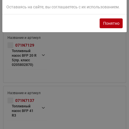
Топливный
насос BFP 20 L
Оставаясь на сайте, вы соглашаетесь с их использованием.
5
Понятно
071N7129
Топливный
насос BFP 20 R
5(пр. класс
0205802870)
071N7137
Топливный
насос BFP 41
R3