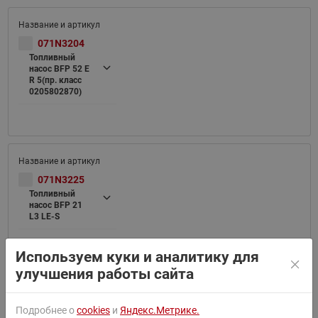
071N3204
Топливный
насос BFP 52 E
R 5(пр. класс
0205802870)
071N3225
Топливный
насос BFP 21
L3 LE-S
Используем куки и аналитику для
улучшения работы сайта
071N7126
Подробнее о
cookies
и
Яндекс.Метрике.