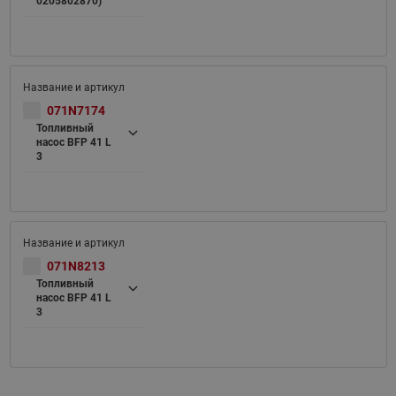
0205802870)
071N7174
Топливный
насос BFP 41 L
3
071N8213
Топливный
насос BFP 41 L
3