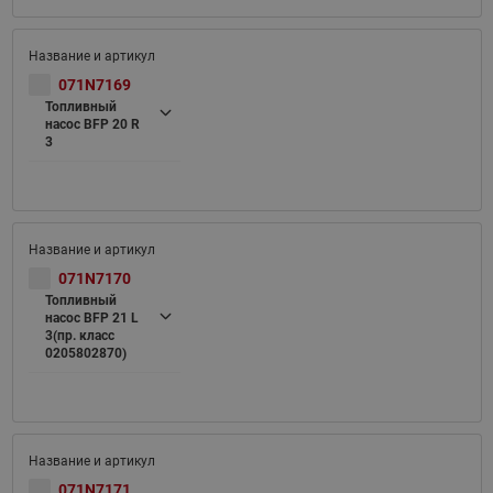
071N7169
Топливный
насос BFP 20 R
3
071N7170
Топливный
насос BFP 21 L
3(пр. класс
0205802870)
071N7171