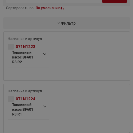
Сортировать по:
По умолчанию
Фильтр
071N1223
Топливный
насос BFA01
R3 R2
071N1224
Топливный
насос BFA01
R3 R1