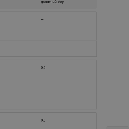
давлений, бар
Ридан
ления
—
С
ые
Трубопроводная арматура
Стальные краны запорно-
регулирующие Ридан
нкты
ра
Стальные краны шаровые
запорные Ридан
0,6
Привод электрический АМВ
для шаровых кранов RJIP
Premium (Премиум)
Показать все
Краны шаровые чугунные
Ридан
тоты
Латунные краны шаровые
ы
запорные Ридан (код
0,6
065B83xxR)