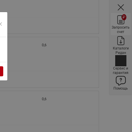
ы
Нержавеющие краны шаровые
запорные Ридан
₽
Затворы дисковые Ридан
Запросить
Латунные обратные клапаны
счет
Ридан
0,6
Чугунные обратные клапаны/
Каталоги
Ридан
затворы Ридан
Нержавеющие обратные
Сервис и
клапаны Ридан
гарантия
Фильтры сетчатые Ридан ФСФ
Помощь
Балансировочные клапаны для
наружных систем
0,6
Сильфонные компенсаторы
для наружных систем
Фильтры сетчатые Ридан ФСФ
для наружных систем