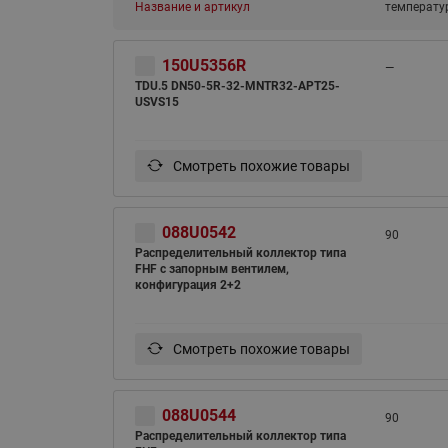
Название и артикул
температур
150U5356R
—
TDU.5 DN50-5R-32-MNTR32-APT25-
USVS15
Смотреть похожие товары
088U0542
90
Распределительный коллектор типа
FHF с запорным вентилем,
конфигурация 2+2
Смотреть похожие товары
088U0544
90
Распределительный коллектор типа