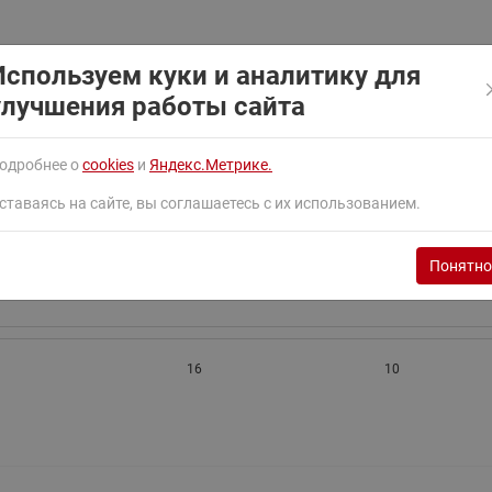
ходовыми клапанами
Преобразователь частот
Ридан RF-101
Узлы холодоснабжения с 3-
ходовыми клапанами
Используем куки и аналитику для
улучшения работы сайта
Узлы теплоснабжения с
комбинированным клапаном
AQT(F)-R
одробнее о
cookies
и
Яндекс.Метрике.
16
10
ставаясь на сайте, вы соглашаетесь с их использованием.
Понятно
16
10