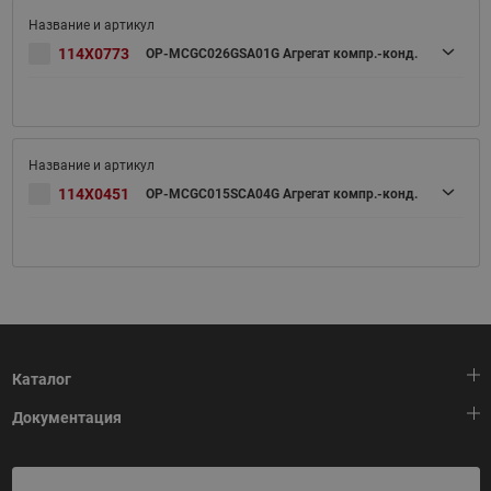
114X0773
OP-MCGC026GSA01G Агрегат компр.-конд.
114X0451
OP-MCGC015SCA04G Агрегат компр.-конд.
Каталог
Документация
Тепловая автоматика
Холодильная техника
HeatPlatform (Тепловая платформа)