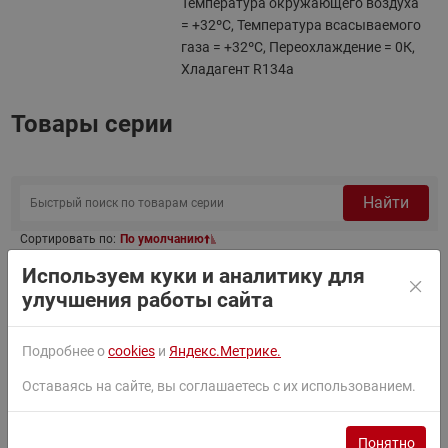
Температура окружающего воздуха
= +32ºC, Температура всасываемого
газа = +32ºC, Переохлаждение = 0К,
Хладагент R134a
Товары серии
Найти
Сортировать по:
По умолчанию
Используем куки и аналитику для
Фильтр
улучшения работы сайта
Подробнее о
cookies
и
Яндекс.Метрике.
114X0107
OP-MCGC003TLA04G Агрегат компр.-конд.
Оставаясь на сайте, вы соглашаетесь с их использованием.
Понятно