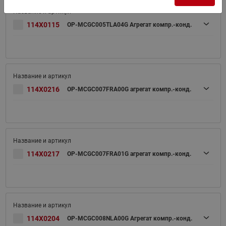
114X0115
OP-MCGC005TLA04G Агрегат компр.-конд.
114X0216
OP-MCGC007FRA00G агрегат компр.-конд.
114X0217
OP-MCGC007FRA01G агрегат компр.-конд.
114X0204
OP-MCGC008NLA00G Агрегат компр.-конд.