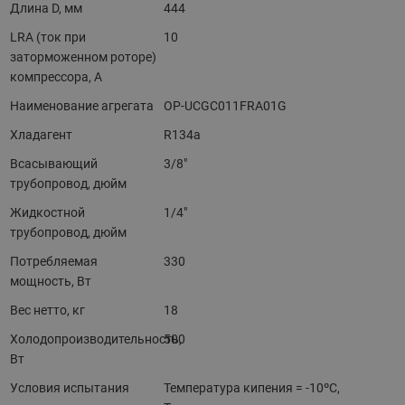
Длина D, мм
444
LRA (ток при
10
заторможенном роторе)
компрессора, A
Наименование агрегата
OP-UCGC011FRA01G
Хладагент
R134a
Всасывающий
3/8"
трубопровод, дюйм
Жидкостной
1/4"
трубопровод, дюйм
Потребляемая
330
мощность, Вт
Вес нетто, кг
18
Холодопроизводительность,
500
Вт
Условия испытания
Температура кипения = -10ºC,