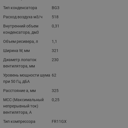
Тип конденсатора
BG3
Расход воздуха м3/ч
518
Внутренний объем
0,31
конденсатора, дм3
Объем ресивера, л
1,1
Ширина W, мм
321
Диаметр лопаток
230
вентилятора, мм
Уровень мощности шума
62
при 50 Гц, дБА
Расстояние a, мм
325
MCC (Максимальный
0,25
непрерывный ток)
вентилятора, A
Тип компрессора
FR11GX