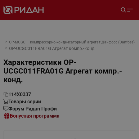
OP-MCGC — компрессорно-конденсаторный агрегат Данфосс (Danfoss)
OP-UCGC011FRA01G Агрегат компр.-конд.
Характеристики
OP-
UCGC011FRA01G Агрегат компр.-
конд.
114X0337
Товары серии
Форум Ридан Профи
Бонусная программа