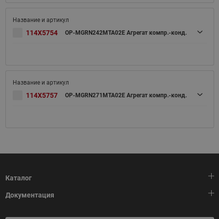
114X5754
OP-MGRN242MTA02E Агрегат компр.-конд.
114X5757
OP-MGRN271MTA02E Агрегат компр.-конд.
Каталог
Документация
Тепловая автоматика
Холодильная техника
HeatPlatform (Тепловая платформа)