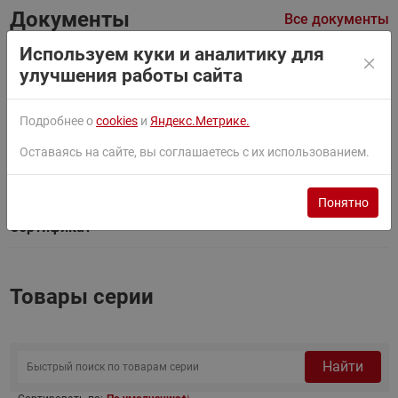
Документы
Все документы
Используем куки и аналитику для
Фильтры
улучшения работы сайта
Паспорт
Подробнее о
cookies
и
Яндекс.Метрике.
Оставаясь на сайте, вы соглашаетесь с их использованием.
Руководство
Понятно
Сертификат
Товары серии
Найти