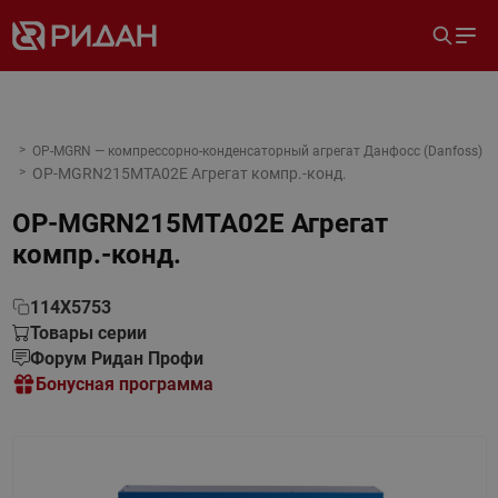
OP-MGRN — компрессорно-конденсаторный агрегат Данфосс (Danfoss)
OP-MGRN215MTA02E Агрегат компр.-конд.
OP-MGRN215MTA02E Агрегат
компр.-конд.
114X5753
Товары серии
Форум Ридан Профи
Бонусная программа