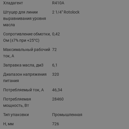
Хладагент
R410A
Штуцер для линии
2 1/4" Rotolock
выравнивания уровня
масла
Сопротивление обмотки,
0,42
Ом (±7% при +25°С)
Максимальный рабочий
72
ток, A
Заправка масла, дм3
6,1
Диапазон напряжения
320
питания
Потребляемый ток, А
46,34
Потребляемая
28460
мощность, Вт
Тип упаковки
Промышленная
H, мм
726