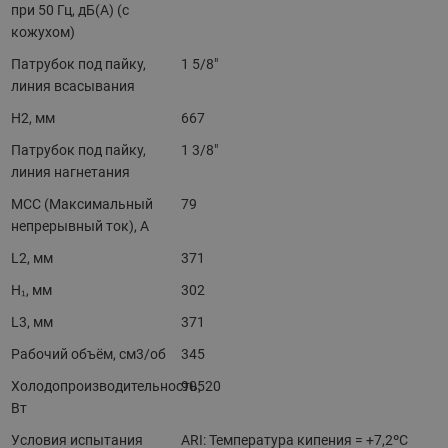
при 50 Гц, дБ(А) (с
кожухом)
Патрубок под пайку,
1 5/8"
линия всасывания
H2, мм
667
Патрубок под пайку,
1 3/8"
линия нагнетания
MCC (Максимальный
79
непрерывный ток), A
L2, мм
371
H₁, мм
302
L3, мм
371
Рабочий объём, см3/об
345
Холодопроизводительность,
90520
Вт
Условия испытания
ARI: Температура кипения = +7,2ºC