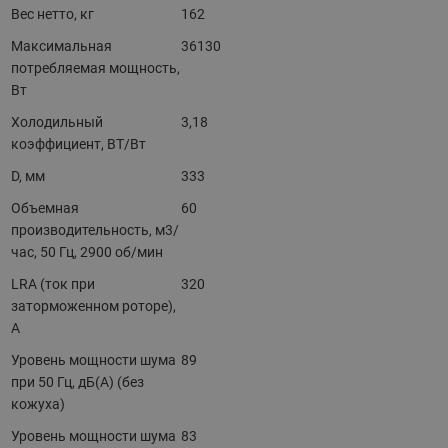
Вес нетто, кг
162
Максимальная
36130
потребляемая мощность,
Вт
Холодильный
3,18
коэффициент, ВТ/Вт
D, мм
333
Объемная
60
производительность, м3/
час, 50 Гц, 2900 об/мин
LRA (ток при
320
заторможенном роторе),
A
Уровень мощности шума
89
при 50 Гц, дБ(А) (без
кожуха)
Уровень мощности шума
83