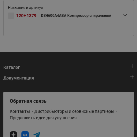
120H1379
DSH600A4ABA Компрессор спиральный
Каталог
Документация
Тепловая автоматика
Холодильная техника
HeatPlatform (Тепловая платформа)
Обратная связь
Приводная техника
Полезные программы и инструменты
Контакты
Дистрибьюторы и сервисные партнеры
Промышленная автоматика
Условия поставки
Предложить идеи для улучшения
Теплый пол и снеготаяние
Политика по использованию ТЗ Ридан
Теплообменное оборудование