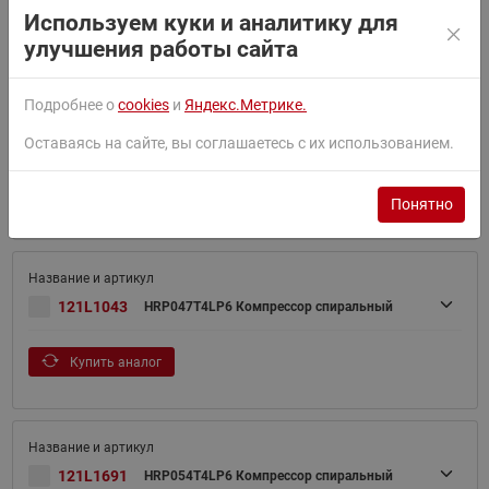
Используем куки и аналитику для
улучшения работы сайта
Купить аналог
Подробнее о
cookies
и
Яндекс.Метрике.
Оставаясь на сайте, вы соглашаетесь с их использованием.
121L1929
HRP040T5LP6 Компрессор спиральный
Понятно
121L1043
HRP047T4LP6 Компрессор спиральный
Купить аналог
121L1691
HRP054T4LP6 Компрессор спиральный