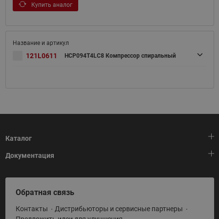
Купить аналог
121L0611
HCP094T4LC8 Компрессор спиральный
Каталог
Документация
Тепловая автоматика
Холодильная техника
HeatPlatform (Тепловая платформа)
Обратная связь
Приводная техника
Полезные программы и инструменты
Контакты
Дистрибьюторы и сервисные партнеры
Промышленная автоматика
Условия поставки