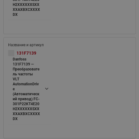
H2XXXXXXSXX
XXAXBXCXXXX
DX
131F7139
Danfoss
131F7139 —
Преобразовате
ль частоты
VLT
AutomationDriv
e
(Автоматическ
ий привод) FC-
301P22KT4E20
H2XXXXXXSXX
XXAXBXCXXXX
DX