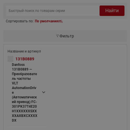
Найти
Сортировать по:
По умолчанию
Фильтр
131B0889
Danfoss
131B0889 —
Преобразовате
ль частоты
VLT
AutomationDriv
e
(Автоматическ
ий привод) FC-
301PK37T4E20
H1XXXXXXSXX
XXAXBXCXXXX
DX