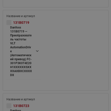
131B0719
Danfoss
131B0719 —
Преобразовате
ль частоты
VLT
AutomationDriv
e
(Автоматическ
ий привод) FC-
301P3K0T4E20
H1XXXXXXSXX
XXAXBXCXXXX
DX
131B0723
Danfoss