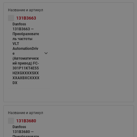
131B3663
Danfoss
131B3663 —
Преобразовате
ль частоты
VLT
AutomationDriv
e
(Автоматическ
ий привод) FC-
301P11KT4E55
H2XGXXXXSXX
XXAXBXCXXXX
DX
131B3680
Danfoss
131B3680 —
Преобразовате