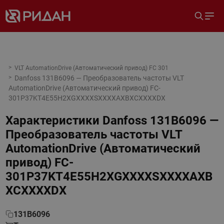
VLT AutomationDrive (Автоматический привод) FC 301
Danfoss 131B6096 — Преобразователь частоты VLT
AutomationDrive (Автоматический привод) FC-
301P37KT4E55H2XGXXXXSXXXXAXBXCXXXXDX
Характеристики
Danfoss 131B6096 —
Преобразователь частоты VLT
AutomationDrive (Автоматический
привод) FC-
301P37KT4E55H2XGXXXXSXXXXAXB
XCXXXXDX
131B6096