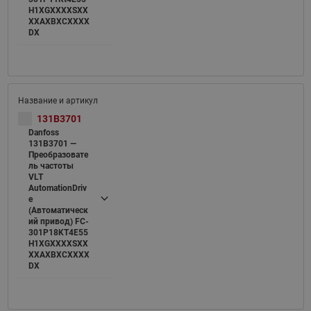
H1XGXXXXSXX
XXAXBXCXXXX
DX
131B3701
Danfoss
131B3701 —
Преобразовате
ль частоты
VLT
AutomationDriv
e
(Автоматическ
ий привод) FC-
301P18KT4E55
H1XGXXXXSXX
XXAXBXCXXXX
DX