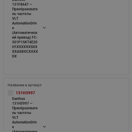
131F8647 —
Преобразовате
ль частоты
VLT
AutomationDriv
e
(Автоматическ
ий привод) FC-
301P15KT4E20
H1XXXXXXSXX
XXAXBXCXXXX
DX
131H3997
Danfoss
131H3997 —
Преобразовате
ль частоты
VLT
AutomationDriv
e
(Автоматическ