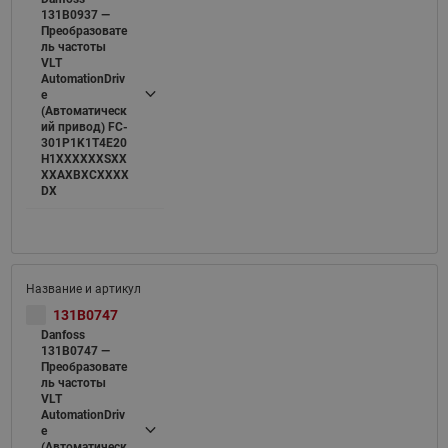
131B0937 —
Преобразовате
ль частоты
VLT
AutomationDriv
e
(Автоматическ
ий привод) FC-
301P1K1T4E20
H1XXXXXXSXX
XXAXBXCXXXX
DX
131B0747
Danfoss
131B0747 —
Преобразовате
ль частоты
VLT
AutomationDriv
e
(Автоматическ