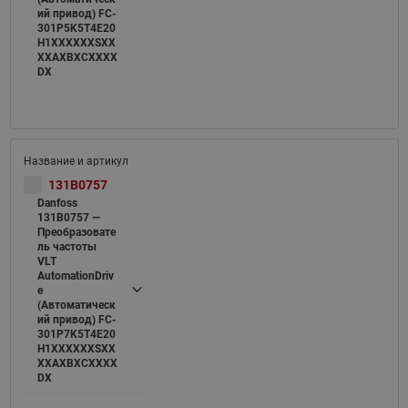
ий привод) FC-
301P5K5T4E20
H1XXXXXXSXX
XXAXBXCXXXX
DX
131B0757
Danfoss
131B0757 —
Преобразовате
ль частоты
VLT
AutomationDriv
e
(Автоматическ
ий привод) FC-
301P7K5T4E20
H1XXXXXXSXX
XXAXBXCXXXX
DX