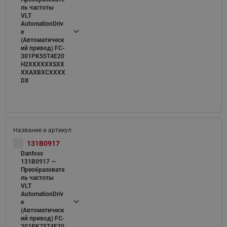
ль частоты
VLT
AutomationDriv
e
(Автоматическ
ий привод) FC-
301PK55T4E20
H2XXXXXXSXX
XXAXBXCXXXX
DX
131B0917
Danfoss
131B0917 —
Преобразовате
ль частоты
VLT
AutomationDriv
e
(Автоматическ
ий привод) FC-
301PK75T4E20