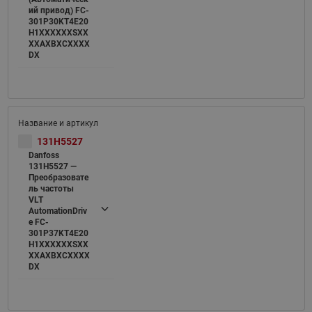
ий привод) FC-
301P30KT4E20
H1XXXXXXSXX
XXAXBXCXXXX
DX
131H5527
Danfoss
131H5527 —
Преобразовате
ль частоты
VLT
AutomationDriv
e FC-
301P37KT4E20
H1XXXXXXSXX
XXAXBXCXXXX
DX