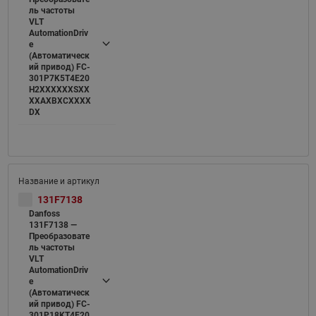
ль частоты
VLT
AutomationDriv
e
(Автоматическ
ий привод) FC-
301P7K5T4E20
H2XXXXXXSXX
XXAXBXCXXXX
DX
131F7138
Danfoss
131F7138 —
Преобразовате
ль частоты
VLT
AutomationDriv
e
(Автоматическ
ий привод) FC-
301P18KT4E20