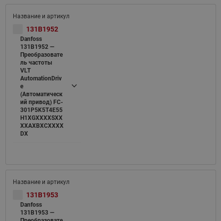
131B1952
Danfoss
131B1952 —
Преобразовате
ль частоты
VLT
AutomationDriv
e
(Автоматическ
ий привод) FC-
301P5K5T4E55
H1XGXXXXSXX
XXAXBXCXXXX
DX
131B1953
Danfoss
131B1953 —
Преобразовате