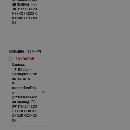
ий привод) FC-
301P1K5T4E20
H1XXXXXXSXX
XXAXBXCXXXX
DX
131B0968
Danfoss
131B0968 —
Преобразовате
ль частоты
VLT
AutomationDriv
e
(Автоматическ
ий привод) FC-
301P2K2T4E20
H1XXXXXXSXX
XXAXBXCXXXX
DX