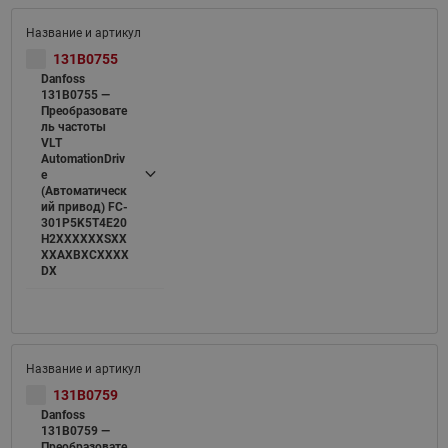
131B0755
Danfoss
131B0755 —
Преобразовате
ль частоты
VLT
AutomationDriv
e
(Автоматическ
ий привод) FC-
301P5K5T4E20
H2XXXXXXSXX
XXAXBXCXXXX
DX
131B0759
Danfoss
131B0759 —
Преобразовате