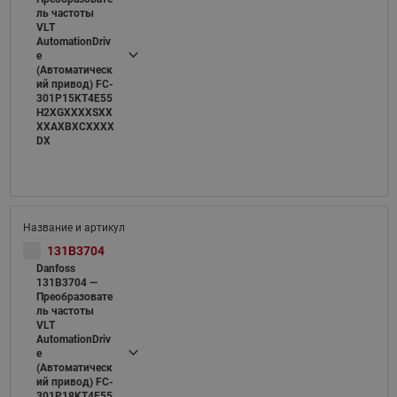
ль частоты
VLT
AutomationDriv
e
(Автоматическ
ий привод) FC-
301P15KT4E55
H2XGXXXXSXX
XXAXBXCXXXX
DX
131B3704
Danfoss
131B3704 —
Преобразовате
ль частоты
VLT
AutomationDriv
e
(Автоматическ
ий привод) FC-
301P18KT4E55