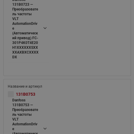
131B0723 —
Преобразовате
ль частоты
VLT
AutomationDriv
e
(Автоматическ
ий привод) FC-
301P4K0T4E20
H1XXXXXXSXX
XXAXBXCXXXX
DX
131B0753
Danfoss
131B0753 —
Преобразовате
ль частоты
VLT
AutomationDriv
e
(Автоматическ