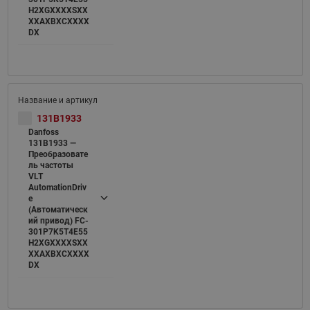
H2XGXXXXSXX
XXAXBXCXXXX
DX
131B1933
Danfoss
131B1933 —
Преобразовате
ль частоты
VLT
AutomationDriv
e
(Автоматическ
ий привод) FC-
301P7K5T4E55
H2XGXXXXSXX
XXAXBXCXXXX
DX