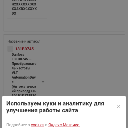
H2XXXXXXSXX
XXAXBXCXXXX
DX
131B0745
Danfoss
131B0745 —
Преобразовате
ль частоты
VLT
AutomationDriv
e
(Автоматическ
ий привод) FC-
301P1K1T4E20
H2XXXXXXSXX
Используем куки и аналитику для
XXAXBXCXXXX
улучшения работы сайта
DX
Подробнее о
cookies
и
Яндекс.Метрике.