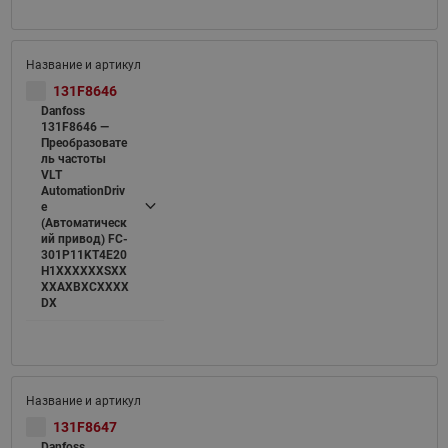
131F8646
Danfoss
131F8646 —
Преобразовате
ль частоты
VLT
AutomationDriv
e
(Автоматическ
ий привод) FC-
301P11KT4E20
H1XXXXXXSXX
XXAXBXCXXXX
DX
131F8647
Danfoss