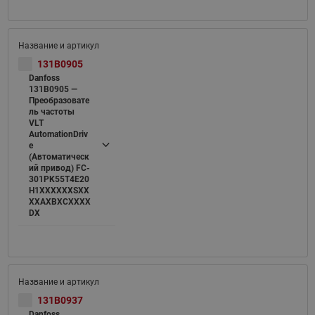
131B0905
Danfoss
131B0905 —
Преобразовате
ль частоты
VLT
AutomationDriv
e
(Автоматическ
ий привод) FC-
301PK55T4E20
H1XXXXXXSXX
XXAXBXCXXXX
DX
131B0937
Danfoss