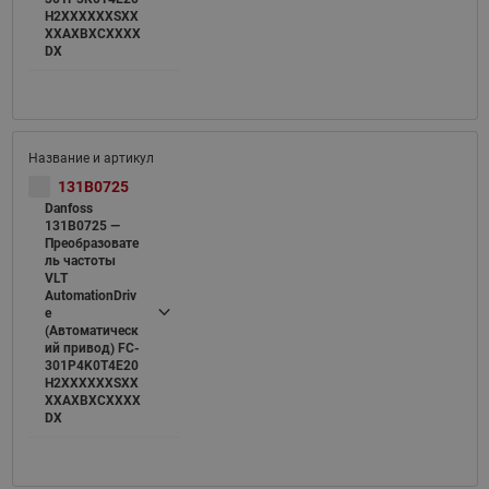
H2XXXXXXSXX
XXAXBXCXXXX
DX
131B0725
Danfoss
131B0725 —
Преобразовате
ль частоты
VLT
AutomationDriv
e
(Автоматическ
ий привод) FC-
301P4K0T4E20
H2XXXXXXSXX
XXAXBXCXXXX
DX