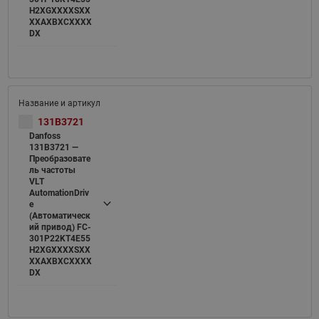
H2XGXXXXSXX
XXAXBXCXXXX
DX
131B3721
Danfoss
131B3721 —
Преобразовате
ль частоты
VLT
AutomationDriv
e
(Автоматическ
ий привод) FC-
301P22KT4E55
H2XGXXXXSXX
XXAXBXCXXXX
DX