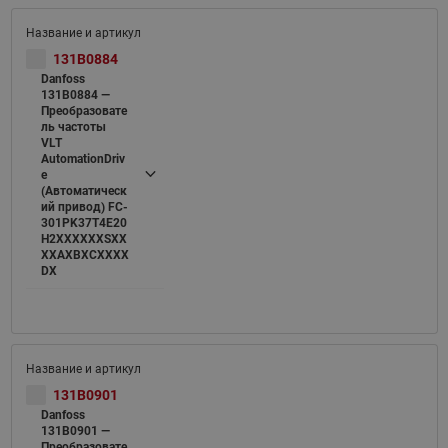
131B0884
Danfoss
131B0884 —
Преобразовате
ль частоты
VLT
AutomationDriv
e
(Автоматическ
ий привод) FC-
301PK37T4E20
H2XXXXXXSXX
XXAXBXCXXXX
DX
131B0901
Danfoss
131B0901 —
Преобразовате