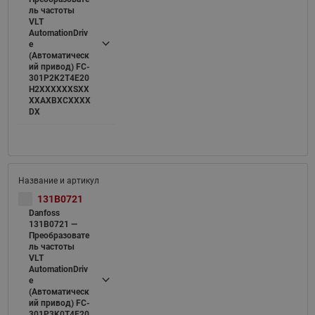
ль частоты
VLT
AutomationDriv
e
(Автоматическ
ий привод) FC-
301P2K2T4E20
H2XXXXXXSXX
XXAXBXCXXXX
DX
131B0721
Danfoss
131B0721 —
Преобразовате
ль частоты
VLT
AutomationDriv
e
(Автоматическ
ий привод) FC-
301P3K0T4E20