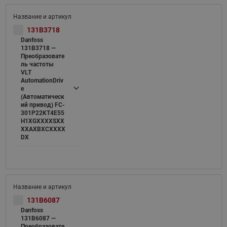
131B3718
Danfoss
131B3718 —
Преобразовате
ль частоты
VLT
AutomationDriv
e
(Автоматическ
ий привод) FC-
301P22KT4E55
H1XGXXXXSXX
XXAXBXCXXXX
DX
131B6087
Danfoss
131B6087 —
Преобразовате