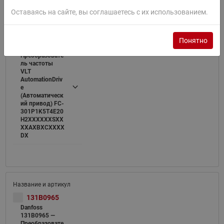
Оставаясь на сайте, вы соглашаетесь с их использованием.
131B0749
Danfoss
Понятно
131B0749 —
Преобразовате
ль частоты
VLT
AutomationDriv
e
(Автоматическ
ий привод) FC-
301P1K5T4E20
H2XXXXXXSXX
XXAXBXCXXXX
DX
131B0965
Danfoss
131B0965 —
Преобразовате