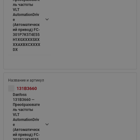
ль частоты
VLT
AutomationDriv
e
(Автоматическ
ий привод) FC-
301P7K5T4E55
H1XGXXXXSXX
XXAXBXCXXXX
DX
131B3660
Danfoss
131B3660 —
Преобразовате
ль частоты
VLT
AutomationDriv
e
(Автоматическ
ий привод) FC-
301P11Kt4E55