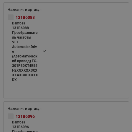
131B6088
Danfoss
131B6088 —
Преобразовате
ль частоты
VLT
AutomationDriv
e
(Автоматическ
ий привод) FC-
301P30KT4E55
H2XGXXXXSXX
XXAXBXCXXXX
DX
131B6096
Danfoss
131B6096 —
Преобразовате