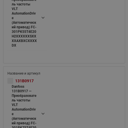
ль частоты
VLT
AutomationDriv
e
(Автоматическ
ий привод) FC-
301PK55T4E20
H2XXXXXXSXX
XXAXBXCXXXX
DX
131B0917
Danfoss
131B0917 —
Преобразовате
ль частоты
VLT
AutomationDriv
e
(Автоматическ
ий привод) FC-
301PK75T4E20