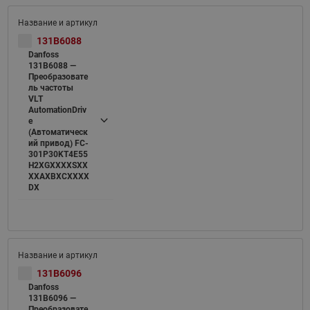
131B6088
Danfoss
131B6088 —
Преобразовате
ль частоты
VLT
AutomationDriv
e
(Автоматическ
ий привод) FC-
301P30KT4E55
H2XGXXXXSXX
XXAXBXCXXXX
DX
131B6096
Danfoss
131B6096 —
Преобразовате