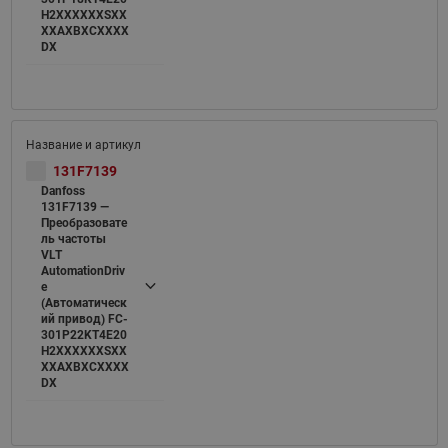
H2XXXXXXSXX
XXAXBXCXXXX
DX
131F7139
Danfoss
131F7139 —
Преобразовате
ль частоты
VLT
AutomationDriv
e
(Автоматическ
ий привод) FC-
301P22KT4E20
H2XXXXXXSXX
XXAXBXCXXXX
DX