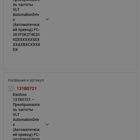
ль частоты
VLT
AutomationDriv
e
(Автоматическ
ий привод) FC-
301P2K2T4E20
H2XXXXXXSXX
XXAXBXCXXXX
DX
131B0721
Danfoss
131B0721 —
Преобразовате
ль частоты
VLT
AutomationDriv
e
(Автоматическ
ий привод) FC-
301P3K0T4E20