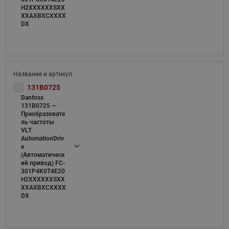
H2XXXXXXSXX
XXAXBXCXXXX
DX
131B0725
Danfoss
131B0725 —
Преобразовате
ль частоты
VLT
AutomationDriv
e
(Автоматическ
ий привод) FC-
301P4K0T4E20
H2XXXXXXSXX
XXAXBXCXXXX
DX