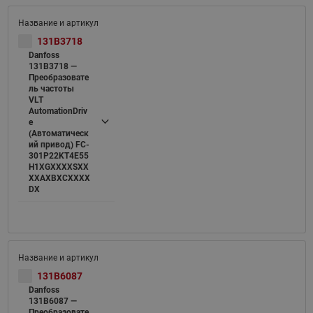
131B3718
Danfoss
131B3718 —
Преобразовате
ль частоты
VLT
AutomationDriv
e
(Автоматическ
ий привод) FC-
301P22KT4E55
H1XGXXXXSXX
XXAXBXCXXXX
DX
131B6087
Danfoss
131B6087 —
Преобразовате