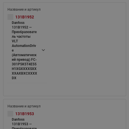
131B1952
Danfoss
131B1952 —
Преобразовате
ль частоты
VLT
AutomationDriv
e
(Автоматическ
ий привод) FC-
301P5K5T4E55
H1XGXXXXSXX
XXAXBXCXXXX
DX
131B1953
Danfoss
131B1953 —
Преобразовате