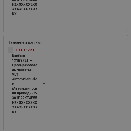
H2XGXXXXSXX
XXAXBXCXXXX
DX
131B3721
Danfoss
131B3721 —
Преобразовате
ль частоты
VLT
AutomationDriv
e
(Автоматическ
ий привод) FC-
301P22KT4E55
H2XGXXXXSXX
XXAXBXCXXXX
DX