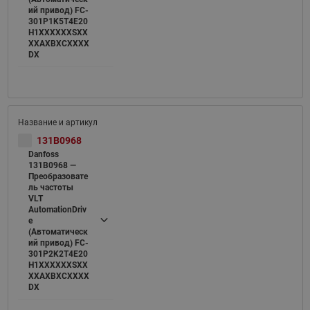
ий привод) FC-
301P1K5T4E20
H1XXXXXXSXX
XXAXBXCXXXX
DX
131B0968
Danfoss
131B0968 —
Преобразовате
ль частоты
VLT
AutomationDriv
e
(Автоматическ
ий привод) FC-
301P2K2T4E20
H1XXXXXXSXX
XXAXBXCXXXX
DX