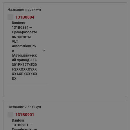
131B0884
Danfoss
131B0884 —
Преобразовате
ль частоты
VLT
AutomationDriv
e
(Автоматическ
ий привод) FC-
301PK37T4E20
H2XXXXXXSXX
XXAXBXCXXXX
DX
131B0901
Danfoss
131B0901 —
Преобразовате