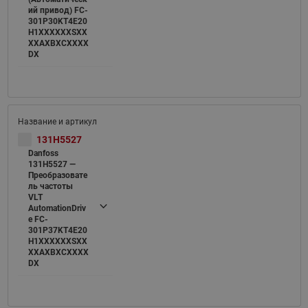
ий привод) FC-
301P30KT4E20
H1XXXXXXSXX
XXAXBXCXXXX
DX
131H5527
Danfoss
131H5527 —
Преобразовате
ль частоты
VLT
AutomationDriv
e FC-
301P37KT4E20
H1XXXXXXSXX
XXAXBXCXXXX
DX