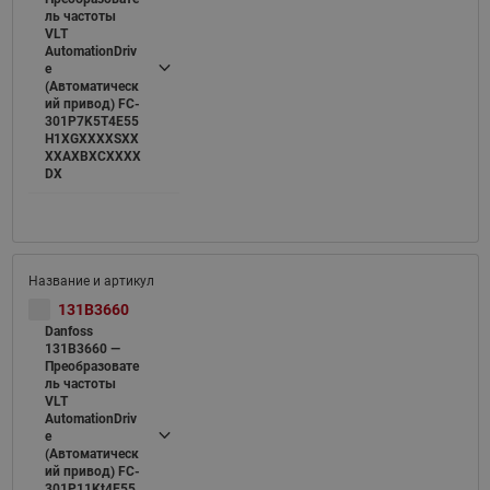
ль частоты
VLT
AutomationDriv
e
(Автоматическ
ий привод) FC-
301P7K5T4E55
H1XGXXXXSXX
XXAXBXCXXXX
DX
131B3660
Danfoss
131B3660 —
Преобразовате
ль частоты
VLT
AutomationDriv
e
(Автоматическ
ий привод) FC-
301P11Kt4E55