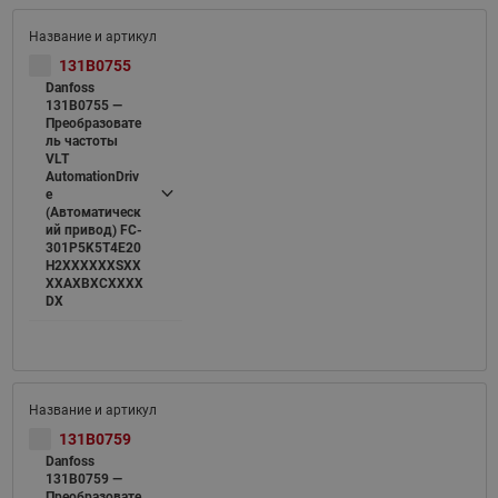
131B0755
Danfoss
131B0755 —
Преобразовате
ль частоты
VLT
AutomationDriv
e
(Автоматическ
ий привод) FC-
301P5K5T4E20
H2XXXXXXSXX
XXAXBXCXXXX
DX
131B0759
Danfoss
131B0759 —
Преобразовате