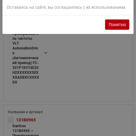
Оставаясь на сайте, вы соглашаетесь с их использованием.
131B0749
Danfoss
Понятно
131B0749 —
Преобразовате
ль частоты
VLT
AutomationDriv
e
(Автоматическ
ий привод) FC-
301P1K5T4E20
H2XXXXXXSXX
XXAXBXCXXXX
DX
131B0965
Danfoss
131B0965 —
Преобразовате