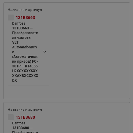
131B3663
Danfoss
131B3663 —
Преобразовате
ль частоты
VLT
AutomationDriv
e
(Автоматическ
ий привод) FC-
301P11KT4E55
H2XGXXXXSXX
XXAXBXCXXXX
DX
131B3680
Danfoss
131B3680 —
Преобразовате