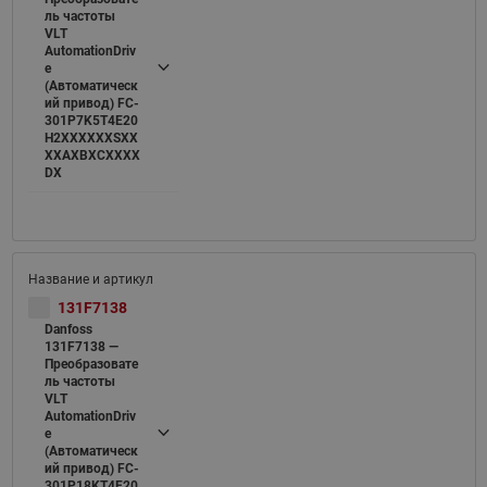
ль частоты
VLT
AutomationDriv
e
(Автоматическ
ий привод) FC-
301P7K5T4E20
H2XXXXXXSXX
XXAXBXCXXXX
DX
131F7138
Danfoss
131F7138 —
Преобразовате
ль частоты
VLT
AutomationDriv
e
(Автоматическ
ий привод) FC-
301P18KT4E20