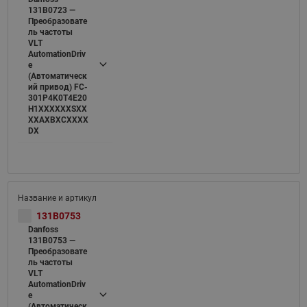
131B0723 —
Преобразовате
ль частоты
VLT
AutomationDriv
e
(Автоматическ
ий привод) FC-
301P4K0T4E20
H1XXXXXXSXX
XXAXBXCXXXX
DX
131B0753
Danfoss
131B0753 —
Преобразовате
ль частоты
VLT
AutomationDriv
e
(Автоматическ