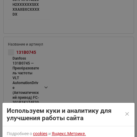
H2XXXXXXSXX
XXAXBXCXXXX
DX
131B0745
Danfoss
131B0745 —
Преобразовате
ль частоты
VLT
AutomationDriv
e
(Автоматическ
ий привод) FC-
301P1K1T4E20
H2XXXXXXSXX
Используем куки и аналитику для
XXAXBXCXXXX
улучшения работы сайта
DX
Подробнее о
cookies
и
Яндекс.Метрике.