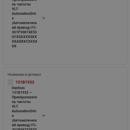
ль частоты
VLT
AutomationDriv
e
(Автоматическ
ий привод) FC-
301P30KT4E55
H1XGXXXXSXX
XXAXBXCXXXX
DX
131B1932
Danfoss
131B1932 —
Преобразовате
ль частоты
VLT
AutomationDriv
e
(Автоматическ
ий привод) FC-
301P5K5T4E55