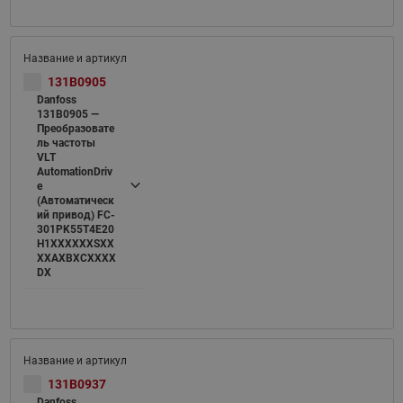
131B0905
Danfoss
131B0905 —
Преобразовате
ль частоты
VLT
AutomationDriv
e
(Автоматическ
ий привод) FC-
301PK55T4E20
H1XXXXXXSXX
XXAXBXCXXXX
DX
131B0937
Danfoss