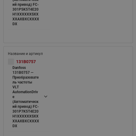
ий привод) FC-
301P5K5T4E20
H1XXXXXXSXX
XXAXBXCXXXX
DX
131B0757
Danfoss
131B0757 —
Преобразовате
ль частоты
VLT
AutomationDriv
e
(Автоматическ
ий привод) FC-
301P7K5T4E20
H1XXXXXXSXX
XXAXBXCXXXX
DX