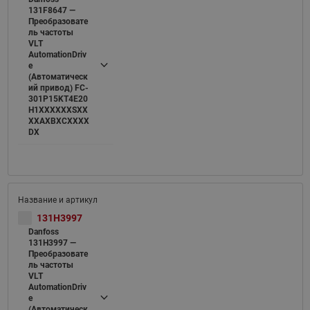
131F8647 —
Преобразовате
ль частоты
VLT
AutomationDriv
e
(Автоматическ
ий привод) FC-
301P15KT4E20
H1XXXXXXSXX
XXAXBXCXXXX
DX
131H3997
Danfoss
131H3997 —
Преобразовате
ль частоты
VLT
AutomationDriv
e
(Автоматическ