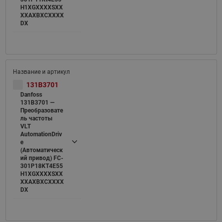
H1XGXXXXSXX
XXAXBXCXXXX
DX
131B3701
Danfoss
131B3701 —
Преобразовате
ль частоты
VLT
AutomationDriv
e
(Автоматическ
ий привод) FC-
301P18KT4E55
H1XGXXXXSXX
XXAXBXCXXXX
DX