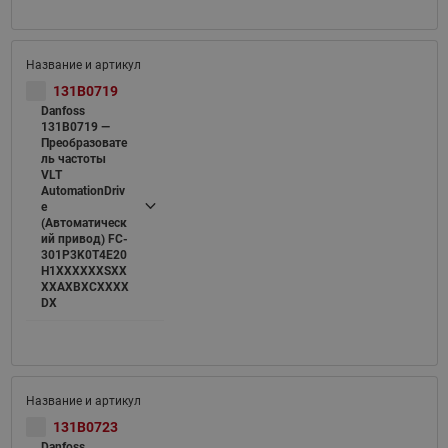
131B0719
Danfoss
131B0719 —
Преобразовате
ль частоты
VLT
AutomationDriv
e
(Автоматическ
ий привод) FC-
301P3K0T4E20
H1XXXXXXSXX
XXAXBXCXXXX
DX
131B0723
Danfoss