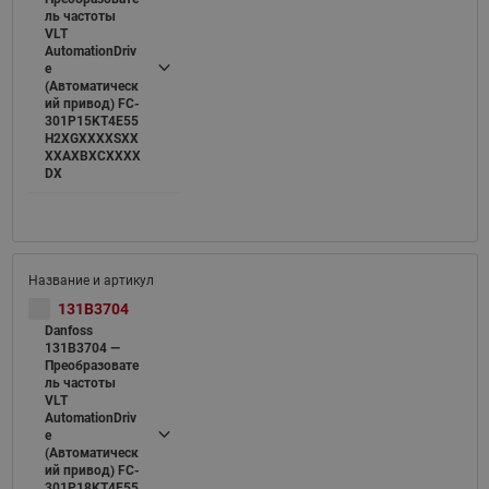
ль частоты
VLT
AutomationDriv
e
(Автоматическ
ий привод) FC-
301P15KT4E55
H2XGXXXXSXX
XXAXBXCXXXX
DX
131B3704
Danfoss
131B3704 —
Преобразовате
ль частоты
VLT
AutomationDriv
e
(Автоматическ
ий привод) FC-
301P18KT4E55