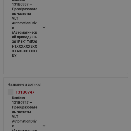
131B0937 —
Преобразовате
ль частоты
VLT
AutomationDriv
e
(Автоматическ
ий привод) FC-
301P1K1T4E20
H1XXXXXXSXX
XXAXBXCXXXX
DX
131B0747
Danfoss
131B0747 —
Преобразовате
ль частоты
VLT
AutomationDriv
e
(Автоматическ