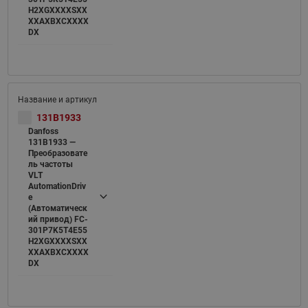
H2XGXXXXSXX
XXAXBXCXXXX
DX
131B1933
Danfoss
131B1933 —
Преобразовате
ль частоты
VLT
AutomationDriv
e
(Автоматическ
ий привод) FC-
301P7K5T4E55
H2XGXXXXSXX
XXAXBXCXXXX
DX