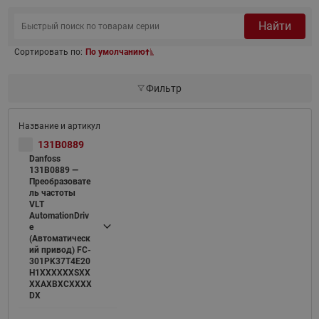
Найти
Сортировать по:
По умолчанию
Фильтр
131B0889
Danfoss
131B0889 —
Преобразовате
ль частоты
VLT
AutomationDriv
e
(Автоматическ
ий привод) FC-
301PK37T4E20
H1XXXXXXSXX
XXAXBXCXXXX
DX