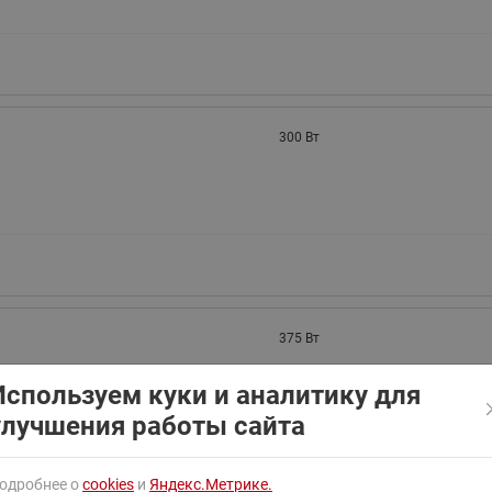
ходовыми клапанами
Преобразователь частот
Ридан RF-101
Узлы холодоснабжения с 3-
ходовыми клапанами
Узлы теплоснабжения с
комбинированным клапаном
300 Вт
AQT(F)-R
375 Вт
Используем куки и аналитику для
улучшения работы сайта
одробнее о
cookies
и
Яндекс.Метрике.